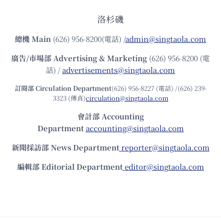
洛杉磯
總機
Main
(626) 956-8200(電話) /
admin@singtaola.com
廣告/市場部
Advertising & Marketing
(626) 956-8200 (電
話) /
advertisements@singtaola.com
訂閱部 Circulation Department
(626) 956-8227 (電話) /(626) 239-
3323 (傳真)
circulation@singtaola.com
會計部 Accounting
Department
accounting@singtaola.com
新聞採訪部 News Department
reporter@singtaola.com
編輯部 Editorial Department
editor@singtaola.com