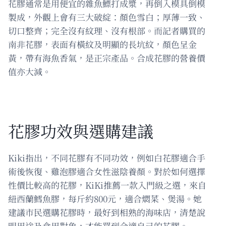
花膠通常是用便宜的雜魚鰾打成漿，再倒入模具倒模
製成，外觀上會有三大破綻：顏色雪白；厚薄一致、
切口整齊；完全沒有紋理、沒有根部。而記者購買的
南非花膠，表面有橫紋及明顯的長坑紋，顏色呈金
黃，帶有海魚香氣，是正宗產品。合成花膠的營養價
值亦大減。
花膠功效與選購建議
Kiki指出，不同花膠有不同功效，例如白花膠適合手
術後恢復、雞泡膠適合女性滋陰養顏。對於如何選擇
性價比較高的花膠，KiKi推薦一款入門級之選，來自
紐西蘭鱈魚膠，每斤約800元，適合燜菜、煲湯。她
建議市民選購花膠時，最好到相熟的海味店，清楚說
明用途及食用對象，才能買到合適自己的花膠。