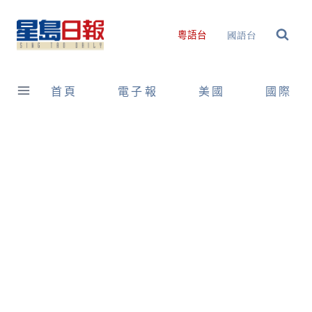
Skip
to
國語台
粵語台
content
首頁
電子報
美國
國際