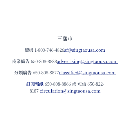
三藩市
總機
1-800-746-4826
sf@singtaousa.com
商業廣告
650-808-8888
advertising@singtaousa.com
分類廣告
650-808-8877
classified@singtaousa.com
訂閱報紙
650-808-8866 或 短信 650-822-
8187
circulation@singtaousa.com