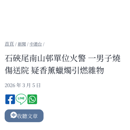
/
新聞
/
中港台
/
石硤尾南山邨單位火警 一男子燒
傷送院 疑香薰蠟燭引燃雜物
2026 年 3 月 5 日
收聽文章