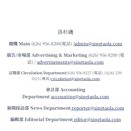
洛杉磯
總機
Main
(626) 956-8200(電話) /
admin@singtaola.com
廣告/市場部
Advertising & Marketing
(626) 956-8200 (電
話) /
advertisements@singtaola.com
訂閱部 Circulation Department
(626) 956-8227 (電話) /(626) 239-
3323 (傳真)
circulation@singtaola.com
會計部 Accounting
Department
accounting@singtaola.com
新聞採訪部 News Department
reporter@singtaola.com
編輯部 Editorial Department
editor@singtaola.com