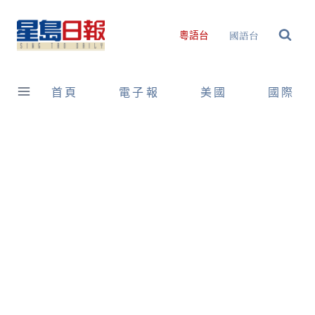
Skip
to
國語台
粵語台
content
首頁
電子報
美國
國際