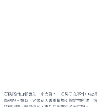
石硤尾南山邨發生一宗火警，一名男子在事件中被燒
傷送院。據悉，火警疑因香薰蠟燭引燃雜物所致，消
防到場時火勢已熄滅，事件初步調查並無可疑。