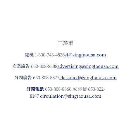
三藩市
總機
1-800-746-4826
sf@singtaousa.com
商業廣告
650-808-8888
advertising@singtaousa.com
分類廣告
650-808-8877
classified@singtaousa.com
訂閱報紙
650-808-8866 或 短信 650-822-
8187
circulation@singtaousa.com