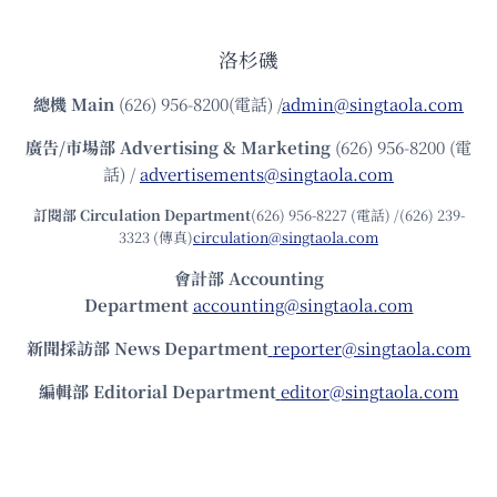
洛杉磯
總機
Main
(626) 956-8200(電話) /
admin@singtaola.com
廣告/市場部
Advertising & Marketing
(626) 956-8200 (電
話) /
advertisements@singtaola.com
訂閱部 Circulation Department
(626) 956-8227 (電話) /(626) 239-
3323 (傳真)
circulation@singtaola.com
會計部 Accounting
Department
accounting@singtaola.com
新聞採訪部 News Department
reporter@singtaola.com
編輯部 Editorial Department
editor@singtaola.com