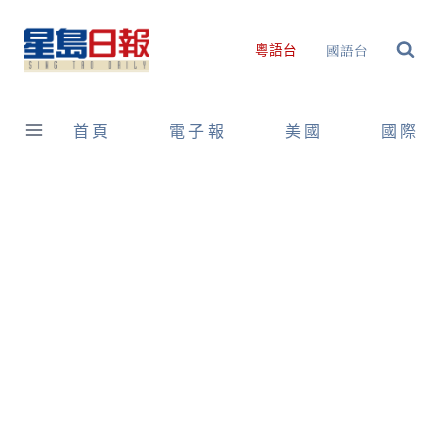
Skip
to
國語台
粵語台
content
首頁
電子報
美國
國際