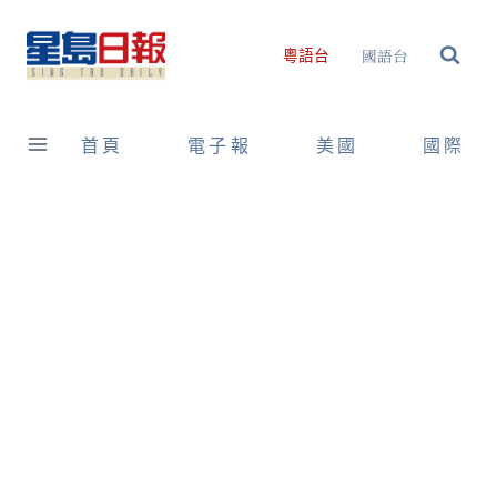
Skip
to
國語台
粵語台
content
首頁
電子報
美國
國際