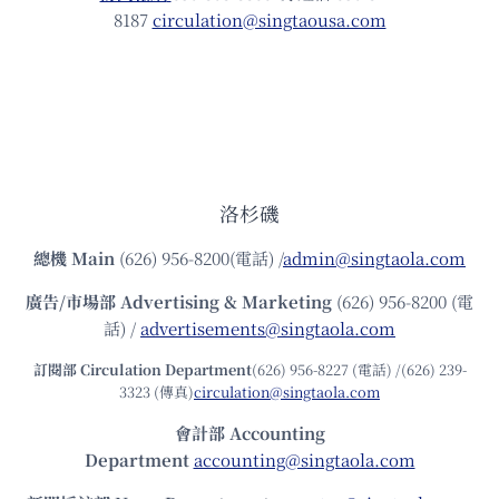
8187
circulation@singtaousa.com
洛杉磯
總機
Main
(626) 956-8200(電話) /
admin@singtaola.com
廣告/市場部
Advertising & Marketing
(626) 956-8200 (電
話) /
advertisements@singtaola.com
訂閱部 Circulation Department
(626) 956-8227 (電話) /(626) 239-
3323 (傳真)
circulation@singtaola.com
會計部 Accounting
Department
accounting@singtaola.com