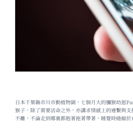
日本千葉縣市川市動植物園，七個月大的獼猴幼崽Pa
猴子，除了需要活命之外，亦講求情感上的連繫與支援。
不離，不論走到哪裏都抱著拖著帶著，睡覺時綣縮於