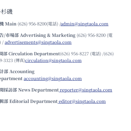
洛杉磯
機
Main
(626) 956-8200(電話) /
admin@singtaola.com
告/市場部
Advertising & Marketing
(626) 956-8200 (電
 /
advertisements@singtaola.com
閱部 Circulation Department
(626) 956-8227 (電話) /(626)
9-3323 (傳真)
circulation@singtaola.com
計部 Accounting
epartment
accounting@singtaola.com
聞採訪部 News Department
reporter@singtaola.com
輯部 Editorial Department
editor@singtaola.com