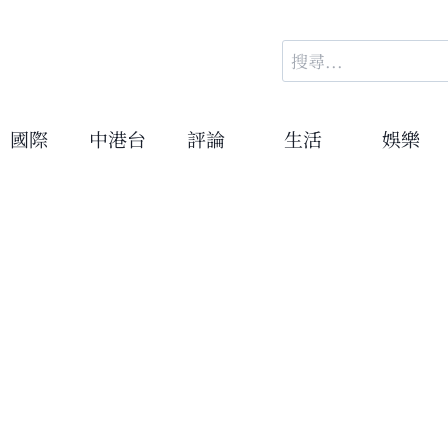
搜
尋
關
鍵
國際
中港台
評論
生活
娛樂
字: