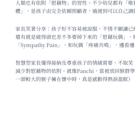
人類也有依附「慰藉物」的習性。不少幼兒都有「唯
體」，是孩子由完全依賴照顧者，過渡到可以自己調
家長笑著分享：孩子好不容易被說服，不情不願讓已
還有就是破得頭也差不多要掉下來的「慰藉玩偶」，
「Sympathy Pain」，和玩偶「疼痛共鳴」，邊看
智慧型家長懂得接納及尊重孩子的情緒需要，不取笑
減少對慰藉物的依附。就像Panchi，當被放回猴
一頭較大的猴子擁在懷中時，真是感動得熱淚盈眶）