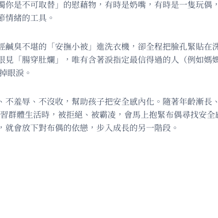
獨你是不可取替」的慰藉物，有時是奶嘴，有時是一隻玩偶
節情緒的工具。
經鹹臭不堪的「安撫小被」進洗衣機，卻全程把臉孔緊貼在
眼見「腸穿肚爛」，唯有含著淚指定最信得過的人（例如媽
邊掉眼淚。
、不羞辱、不沒收，幫助孩子把安全感內化。隨著年齡漸長
群學習群體生活時，被拒絕、被霸凌，會馬上抱緊布偶尋找安
，就會放下對布偶的依戀，步入成長的另一階段。