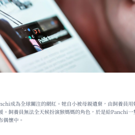
nchi成為全球關注的網紅。牠自小被母親遺棄，由飼養員用
飼養員無法全天候扮演猴媽媽的角色，於是給Panchi一隻
布偶懷中。