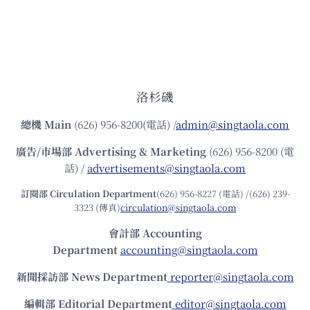
洛杉磯
總機
Main
(626) 956-8200(電話) /
admin@singtaola.com
廣告/市場部
Advertising & Marketing
(626) 956-8200 (電
話) /
advertisements@singtaola.com
訂閱部 Circulation Department
(626) 956-8227 (電話) /(626) 239-
3323 (傳真)
circulation@singtaola.com
會計部 Accounting
Department
accounting@singtaola.com
新聞採訪部 News Department
reporter@singtaola.com
編輯部 Editorial Department
editor@singtaola.com