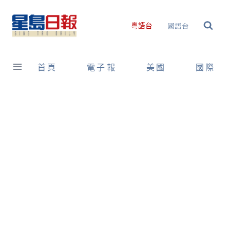
Skip
to
國語台
粵語台
content
首頁
電子報
美國
國際