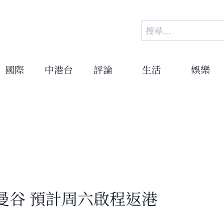
搜
尋
關
鍵
國際
中港台
評論
生活
娛樂
字:
曼谷 預計周六啟程返港