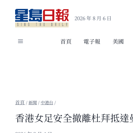
Skip
to
2026 年 8 月 6 日
content
首頁
電子報
美國
/
新聞
/
中港台
/
香港女足安全撤離杜拜抵達