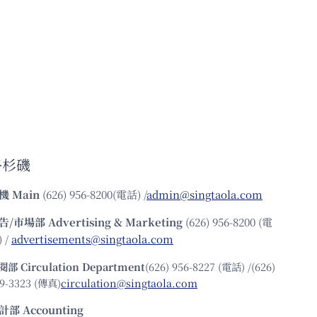
洛杉磯
機
Main
(626) 956-8200(電話) /
admin@singtaola.com
告/市場部
Advertising & Marketing
(626) 956-8200 (電
 /
advertisements@singtaola.com
閱部 Circulation Department
(626) 956-8227 (電話) /(626)
9-3323 (傳真)
circulation@singtaola.com
計部 Accounting