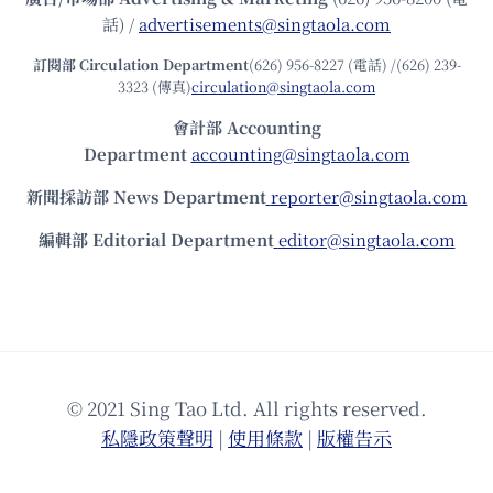
話) /
advertisements@singtaola.com
訂閱部 Circulation Department
(626) 956-8227 (電話) /(626) 239-
3323 (傳真)
circulation@singtaola.com
會計部 Accounting
Department
accounting@singtaola.com
新聞採訪部 News Department
reporter@singtaola.com
編輯部 Editorial Department
editor@singtaola.com
© 2021 Sing Tao Ltd. All rights reserved.
私隱政策聲明
|
使⽤條款
|
版權告⽰