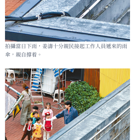
拍攝當日下雨，姜濤十分親民接起工作人員遞來的雨
傘，親自撐着。