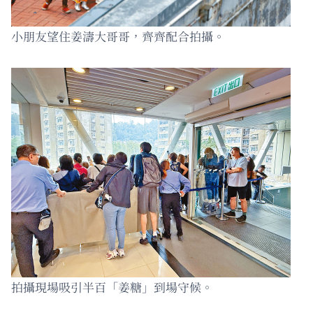
小朋友望住姜濤大哥哥，齊齊配合拍攝。
拍攝現場吸引半百「姜糖」到場守候。