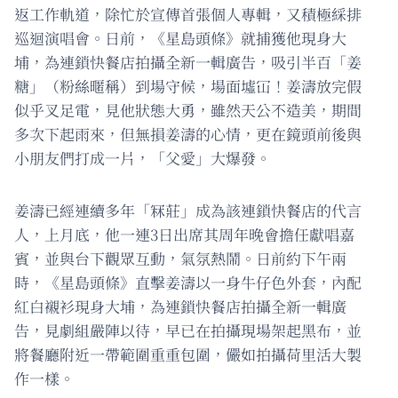
返工作軌道，除忙於宣傳首張個人專輯，又積極綵排
巡迴演唱會。日前，《星島頭條》就捕獲他現身大
埔，為連鎖快餐店拍攝全新一輯廣告，吸引半百「姜
糖」（粉絲暱稱）到場守候，場面墟冚！姜濤放完假
似乎叉足電，見他狀態大勇，雖然天公不造美，期間
多次下起雨來，但無損姜濤的心情，更在鏡頭前後與
小朋友們打成一片，「父愛」大爆發。
姜濤已經連續多年「冧莊」成為該連鎖快餐店的代言
人，上月底，他一連3日出席其周年晚會擔任獻唱嘉
賓，並與台下觀眾互動，氣氛熱鬧。日前約下午兩
時，《星島頭條》直擊姜濤以一身牛仔色外套，內配
紅白襯衫現身大埔，為連鎖快餐店拍攝全新一輯廣
告，見劇組嚴陣以待，早已在拍攝現場架起黑布，並
將餐廳附近一帶範圍重重包圍，儼如拍攝荷里活大製
作一樣。