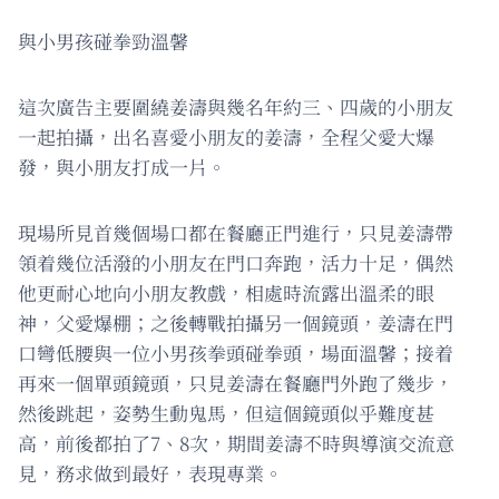
與小男孩碰拳勁溫馨
這次廣告主要圍繞姜濤與幾名年約三、四歲的小朋友
一起拍攝，出名喜愛小朋友的姜濤，全程父愛大爆
發，與小朋友打成一片。
現場所見首幾個場口都在餐廳正門進行，只見姜濤帶
領着幾位活潑的小朋友在門口奔跑，活力十足，偶然
他更耐心地向小朋友教戲，相處時流露出溫柔的眼
神，父愛爆棚；之後轉戰拍攝另一個鏡頭，姜濤在門
口彎低腰與一位小男孩拳頭碰拳頭，場面溫馨；接着
再來一個單頭鏡頭，只見姜濤在餐廳門外跑了幾步，
然後跳起，姿勢生動鬼馬，但這個鏡頭似乎難度甚
高，前後都拍了7、8次，期間姜濤不時與導演交流意
見，務求做到最好，表現專業。