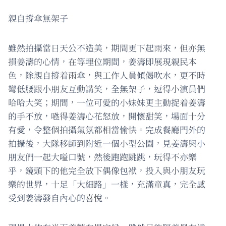
親自撐傘無架子
雖然拍攝當日天公不造美，期間更下起雨來，但亦無
損姜濤的心情，在等埋位期間，姜濤即展現親民本
色，除親自撐着雨傘，與工作人員傾偈吹水，更不時
彎低腰跟小朋友互動講笑，全無架子，逗得小演員們
哈哈大笑；期間，一位可愛的小妹妹更主動捉着姜濤
的手不放，𠱁得姜濤心花怒放，開懷甜笑，場面十分
有愛，令整個拍攝氣氛都相當愉快。完成餐廳門外的
拍攝後，大隊移師到附近一個小型公園，見姜濤與小
朋友們一起大嗌口號，然後跑跑跳跳，玩得不亦樂
乎，鏡頭下的他完全放下偶像包袱，投入與小朋友玩
樂的世界，十足「大細路」一樣，充滿童真，完全感
受到姜濤發自內心的喜悅。