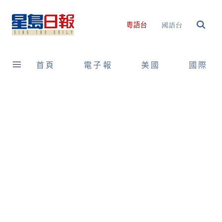
Skip
to
國語台
粵語台
content
首頁
電子報
美國
國際