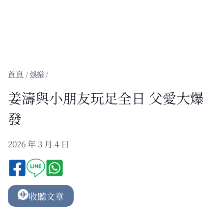
/
娛樂
/
姜濤與小朋友玩足全日 父愛大爆
發
2026 年 3 月 4 日
收聽文章