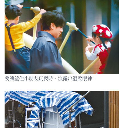
姜濤望住小朋友玩耍時，流露出溫柔眼神。