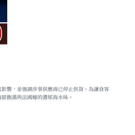
成影響，並強調涉事供應商已停止供貨。為讓食客
清甜飽滿與法國蠔的濃郁海水味。