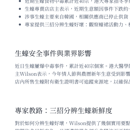
近期生蠔食物中毒累計近40宗，港大專家指冬季
生蠔專賣店店主表示，近期生意額因事件下跌約
涉事生蠔主要來自韓國，相關供應商已停止供貨
專家提供三招分辨生蠔好壞：觀察蠔裙活動力、
生蠔安全事件與業界影響
近日生蠔屢爆中毒事件，累計近40宗個案。港大醫
主Wilson表示，今年情人節與農曆新年生意受到
店內所售生蠔附有衛生證明書可追蹤來源地，以確保
專家教路：三招分辨生蠔新鮮度
對於如何分辨生蠔好壞，Wilson提供了幾個實用