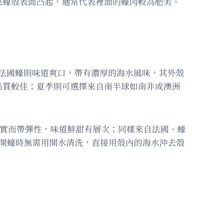
果蠔殼表面凸起，通常代表裡面的蠔肉較為肥美。
。法國蠔則味道爽口，帶有濃厚的海水風味，其外殼
品質較佳；夏季則可選擇來自南半球如南非或澳洲
美、結實而帶彈性，味道鮮甜有層次；同樣來自法國、蠔
士：開蠔時無需用開水清洗，直接用殼內的海水沖去殼