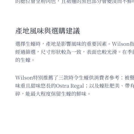
的腮位會呈粉肉色，且裙邊的黑色部分會變淡而不鮮
產地風味與選購建議
選擇生蠔時，產地是影響風味的重要因素。Wilso
經過篩選，尺寸形狀較為一致，表面也較光滑。在季
的生蠔。
Wilson特別推薦了三款時令生蠔供消費者參考：被
味重且甜味悠長的Ostra Regal；以及蠔肚肥
碎，能最大程度保留生蠔的鮮味。