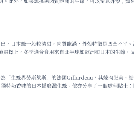
明。此外，如果想挑選肉質飽滿的生蠔，可以留意外殼；如
n指出，日本蠔一般較清甜，肉質飽滿，外殼特徵是凹凸不平
節選擇上，冬季適合食用來自北半球如歐洲和日本的生蠔，
譽為「生蠔界勞斯萊斯」的法國Gillardeau，其蠔肉肥
美、帶有獨特奶香味的日本播磨灘生蠔。他亦分享了一個處理貼