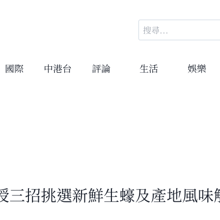
搜
尋
關
鍵
國際
中港台
評論
生活
娛樂
字:
授三招挑選新鮮生蠔及產地風味