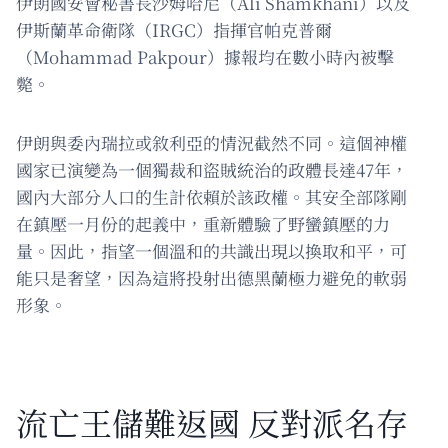
伊朗國安會秘書長沙姆哈尼（Ali Shamkhani）以及
伊斯蘭革命衛隊（IRGC）指揮官帕克普爾
（Mohammad Pakpour）據報均在數小時內被擊
斃。
伊朗與委內瑞拉或敘利亞的情況截然不同。這個神權
國家已演變為一個獨裁和盜賊統治的政體長達47年，
國內大部分人口的生計依賴於該政權。其安全部隊剛
在鎮壓一月份的起義中，重新體驗了野蠻鎮壓的力
量。因此，指望一個溫和的共識出現以換取和平，可
能只是奢望，因為這將投射出德黑蘭極力避免的軟弱
形象。
流亡王儲難返國 反對派名存