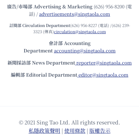
廣告/市場部
Advertising & Marketing
(626) 956-8200 (電
話) /
advertisements@singtaola.com
訂閱部 Circulation Department
(626) 956-8227 (電話) /(626) 239-
3323 (傳真)
circulation@singtaola.com
會計部 Accounting
Department
accounting@singtaola.com
新聞採訪部 News Department
reporter@singtaola.com
編輯部 Editorial Department
editor@singtaola.com
© 2021 Sing Tao Ltd. All rights reserved.
私隱政策聲明
|
使⽤條款
|
版權告⽰