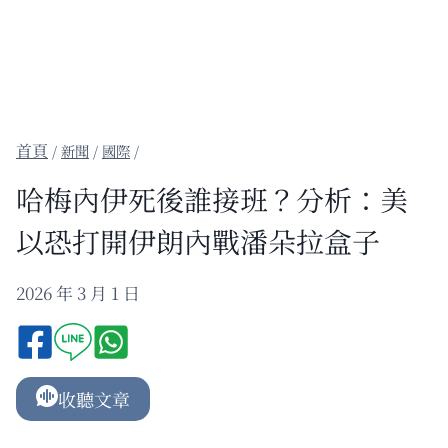
/
新聞
/
國際
/
哈梅內伊死後誰接班？分析：美
以恐打開伊朗內戰潘朵拉盒子
2026 年 3 月 1 日
收聽文章