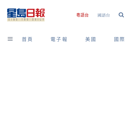
Skip
to
國語台
粵語台
content
首頁
電子報
美國
國際