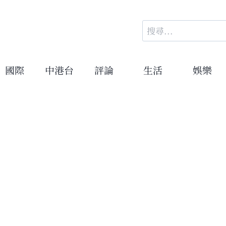
搜
尋
關
鍵
國際
中港台
評論
生活
娛樂
字: