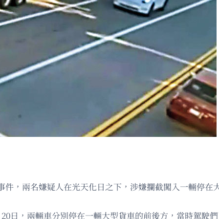
事件，兩名嫌疑人在光天化日之下，涉嫌攔截闖入一輛停在
月20日，兩輛車分別停在一輛大型貨車的前後方，當時駕駛