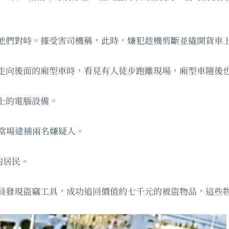
他們對峙。據受害司機稱，此時，嫌犯趁機剪斷並撬開貨車
走向後面的廂型車時，看見有人徒步跑離現場，廂型車隨後
上的電腦設備。
當場逮捕兩名嫌疑人。
的居民。
員發現盜竊工具，成功追回價值約七千元的被盜物品，這些