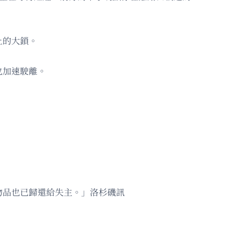
上的大鎖。
也加速駛離。
物品也已歸還給失主。」洛杉磯訊