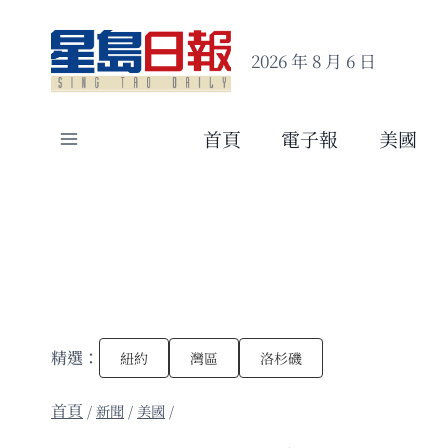
Skip
to
2026 年 8 月 6 日
content
首頁
電子報
美國
精選：
紐約
灣區
洛杉磯
/
新聞
/
美國
/