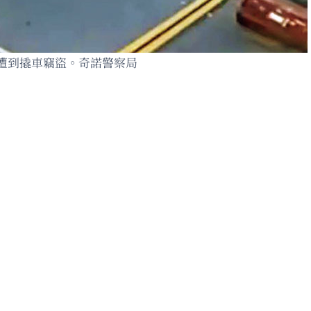
遭到撬車竊盜。奇諾警察局