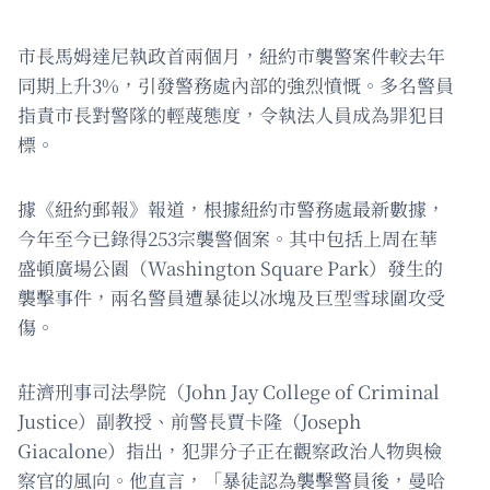
市長馬姆達尼執政首兩個月，紐約市襲警案件較去年
同期上升3%，引發警務處內部的強烈憤慨。多名警員
指責市長對警隊的輕蔑態度，令執法人員成為罪犯目
標。
據《紐約郵報》報道，根據紐約市警務處最新數據，
今年至今已錄得253宗襲警個案。其中包括上周在華
盛頓廣場公園（Washington Square Park）發生的
襲擊事件，兩名警員遭暴徒以冰塊及巨型雪球圍攻受
傷。
莊濟刑事司法學院（John Jay College of Criminal
Justice）副教授、前警長賈卡隆（Joseph
Giacalone）指出，犯罪分子正在觀察政治人物與檢
察官的風向。他直言，「暴徒認為襲擊警員後，曼哈