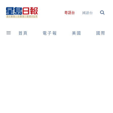
Skip
to
國語台
粵語台
content
首頁
電子報
美國
國際