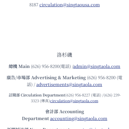
8187
circulation@singtaousa.com
洛杉磯
總機
Main
(626) 956-8200(電話) /
admin@singtaola.com
廣告/市場部
Advertising & Marketing
(626) 956-8200 (電
話) /
advertisements@singtaola.com
訂閱部 Circulation Department
(626) 956-8227 (電話) /(626) 239-
3323 (傳真)
circulation@singtaola.com
會計部 Accounting
Department
accounting@singtaola.com