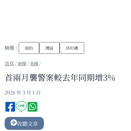
精選：
紐約
灣區
洛杉磯
/
新聞
/
美國
/
首兩月襲警案較去年同期增3%
2026 年 3 月 1 日
收聽文章