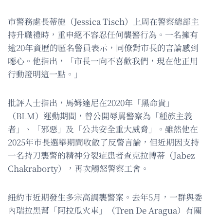
市警務處長蒂施（Jessica Tisch）上周在警察總部主
持升職禮時，重申絕不容忍任何襲警行為。一名擁有
逾20年資歷的匿名警員表示，同僚對市長的言論感到
噁心。他指出，「市長一向不喜歡我們，現在他正用
行動證明這一點。」
批評人士指出，馬姆達尼在2020年「黑命貴」
（BLM）運動期間，曾公開辱罵警察為「種族主義
者」、「邪惡」及「公共安全重大威脅」。雖然他在
2025年市長選舉期間收斂了反警言論，但近期因支持
一名持刀襲警的精神分裂症患者查克拉博蒂（Jabez
Chakraborty），再次觸怒警察工會。
紐約市近期發生多宗高調襲警案。去年5月，一群與委
內瑞拉黑幫「阿拉瓜火車」（Tren De Aragua）有關