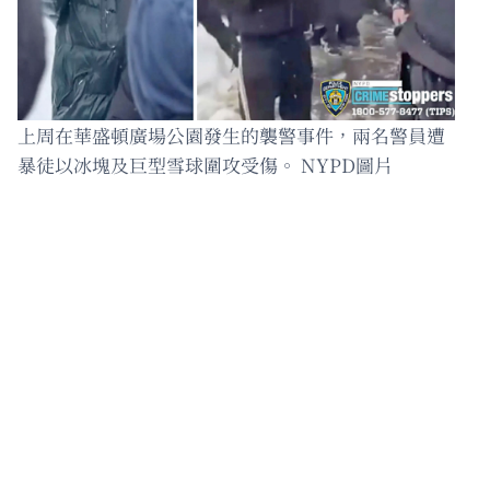
上周在華盛頓廣場公園發生的襲警事件，兩名警員遭
暴徒以冰塊及巨型雪球圍攻受傷。 NYPD圖片