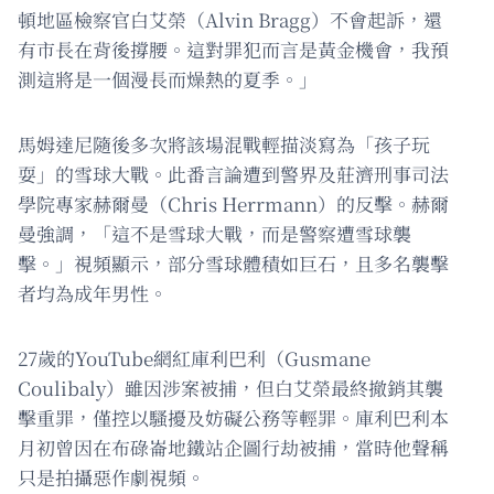
頓地區檢察官白艾榮（Alvin Bragg）不會起訴，還
有市長在背後撐腰。這對罪犯而言是黃金機會，我預
測這將是一個漫長而燥熱的夏季。」
馬姆達尼隨後多次將該場混戰輕描淡寫為「孩子玩
耍」的雪球大戰。此番言論遭到警界及莊濟刑事司法
學院專家赫爾曼（Chris Herrmann）的反擊。赫爾
曼強調，「這不是雪球大戰，而是警察遭雪球襲
擊。」視頻顯示，部分雪球體積如巨石，且多名襲擊
者均為成年男性。
27歲的YouTube網紅庫利巴利（Gusmane
Coulibaly）雖因涉案被捕，但白艾榮最終撤銷其襲
擊重罪，僅控以騷擾及妨礙公務等輕罪。庫利巴利本
月初曾因在布碌崙地鐵站企圖行劫被捕，當時他聲稱
只是拍攝惡作劇視頻。