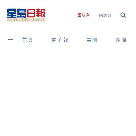
Skip
to
國語台
粵語台
content
首頁
電子報
美國
國際