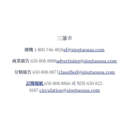
三藩市
總機
1-800-746-4826
sf@singtaousa.com
商業廣告
650-808-8888
advertising@singtaousa.com
分類廣告
650-808-8877
classified@singtaousa.com
訂閱報紙
650-808-8866 或 短信 650-822-
8187
circulation@singtaousa.com