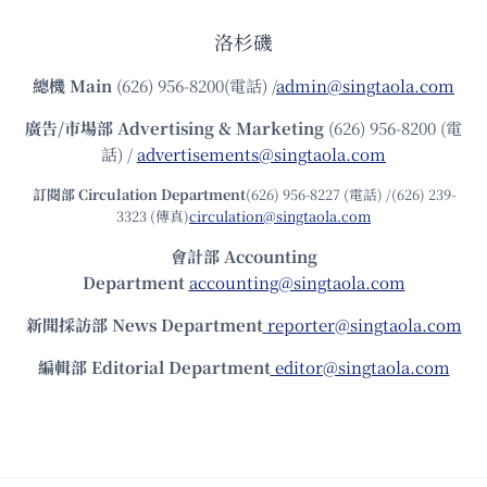
洛杉磯
總機
Main
(626) 956-8200(電話) /
admin@singtaola.com
廣告/市場部
Advertising & Marketing
(626) 956-8200 (電
話) /
advertisements@singtaola.com
訂閱部 Circulation Department
(626) 956-8227 (電話) /(626) 239-
3323 (傳真)
circulation@singtaola.com
會計部 Accounting
Department
accounting@singtaola.com
新聞採訪部 News Department
reporter@singtaola.com
編輯部 Editorial Department
editor@singtaola.com