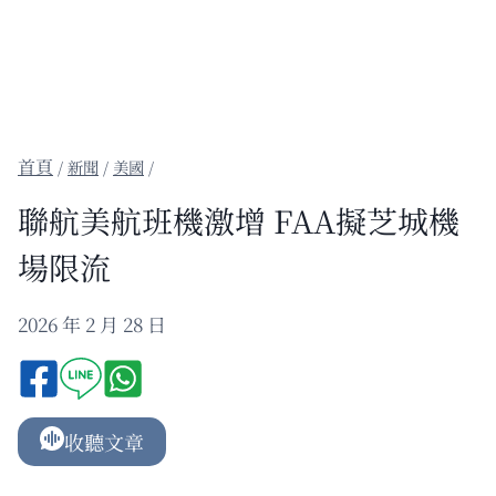
/
新聞
/
美國
/
聯航美航班機激增 FAA擬芝城機
場限流
2026 年 2 月 28 日
收聽文章