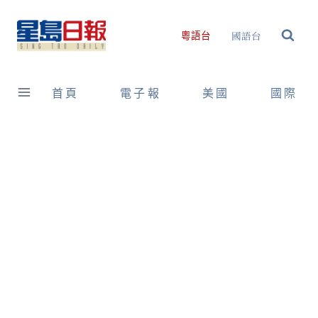
Skip
to
國語台
粵語台
content
首頁
電子報
美國
國際