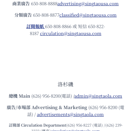
商業廣告
650-808-8888
advertising@singtaousa.com
分類廣告
650-808-8877
classified@singtaousa.com
訂閱報紙
650-808-8866 或 短信 650-822-
8187
circulation@singtaousa.com
洛杉磯
總機
Main
(626) 956-8200(電話) /
admin@singtaola.com
廣告/市場部
Advertising & Marketing
(626) 956-8200 (電
話) /
advertisements@singtaola.com
訂閱部 Circulation Department
(626) 956-8227 (電話) /(626) 239-
3323 (傳真)
circulation@singtaola.com