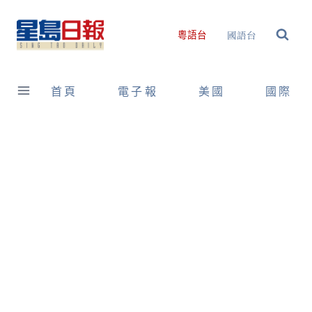
Skip
to
國語台
粵語台
content
首頁
電子報
美國
國際