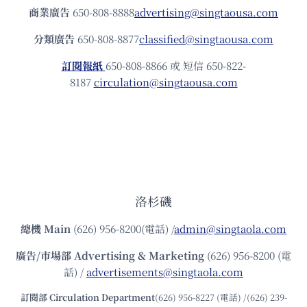
商業廣告
650-808-8888
advertising@singtaousa.com
分類廣告
650-808-8877
classified@singtaousa.com
訂閱報紙
650-808-8866 或 短信 650-822-
8187
circulation@singtaousa.com
洛杉磯
總機
Main
(626) 956-8200(電話) /
admin@singtaola.com
廣告/市場部
Advertising & Marketing
(626) 956-8200 (電
話) /
advertisements@singtaola.com
訂閱部 Circulation Department
(626) 956-8227 (電話) /(626) 239-