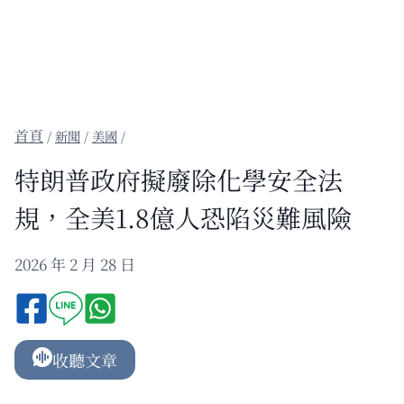
/
新聞
/
美國
/
特朗普政府擬廢除化學安全法
規，全美1.8億人恐陷災難風險
2026 年 2 月 28 日
收聽文章