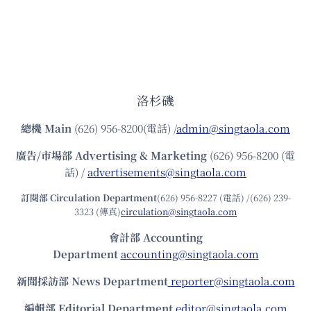
洛杉磯
總機
Main
(626) 956-8200(電話) /
admin@singtaola.com
廣告/市場部
Advertising & Marketing
(626) 956-8200 (電
話) /
advertisements@singtaola.com
訂閱部 Circulation Department
(626) 956-8227 (電話) /(626) 239-
3323 (傳真)
circulation@singtaola.com
會計部 Accounting
Department
accounting@singtaola.com
新聞採訪部 News Department
reporter@singtaola.com
編輯部 Editorial Department
editor@singtaola.com