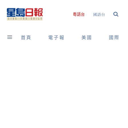
Skip
to
國語台
粵語台
content
首頁
電子報
美國
國際