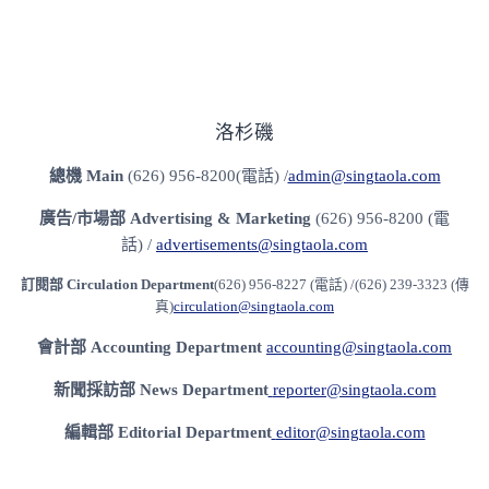
洛杉磯
總機
Main
(626) 956-8200(電話) /
admin@singtaola.com
廣告/市場部
Advertising & Marketing
(626) 956-8200 (電
話) /
advertisements@singtaola.com
訂閱部 Circulation Department
(626) 956-8227 (電話) /(626) 239-3323 (傳
真)
circulation@singtaola.com
會計部 Accounting Department
accounting@singtaola.com
新聞採訪部 News Department
reporter@singtaola.com
編輯部 Editorial Department
editor@singtaola.com