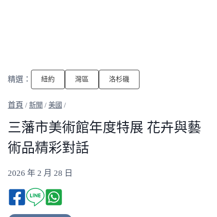
精選：
紐約
灣區
洛杉磯
/
新聞
/
美國
/
三藩市美術館年度特展 花卉與藝
術品精彩對話
2026 年 2 月 28 日