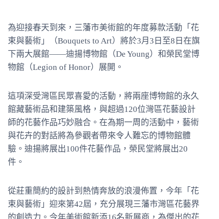
為迎接春天到來，三藩市美術館的年度募款活動「花
束與藝術」（Bouquets to Art）將於3月3日至8日在旗
下兩大展館——迪揚博物館（De Young）和榮民堂博
物館（Legion of Honor）展開。
這項深受灣區民眾喜愛的活動，將兩座博物館的永久
館藏藝術品和建築風格，與超過120位灣區花藝設計
師的花藝作品巧妙融合。在為期一周的活動中，藝術
與花卉的對話將為參觀者帶來令人難忘的博物館體
驗。迪揚將展出100件花藝作品，榮民堂將展出20
件。
從莊重簡約的設計到熱情奔放的浪漫佈置，今年「花
束與藝術」迎來第42屆，充分展現三藩市灣區花藝界
的創造力。今年美術館新添16名新展商，為傑出的花