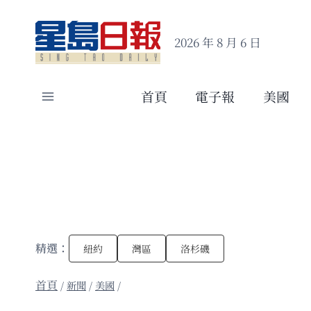
Skip
to
2026 年 8 月 6 日
content
首頁
電子報
美國
精選：
紐約
灣區
洛杉磯
/
新聞
/
美國
/