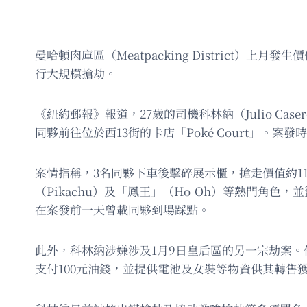
曼哈頓肉庫區（Meatpacking District）
行大規模搶劫。
《紐約郵報》報道，27歲的司機科林納（Julio Cas
同夥前往位於西13街的卡店「Poké Court」。案
案情指稱，3名同夥下車後擊碎展示櫃，搶走價值約11.
（Pikachu）及「鳳王」（Ho-Oh）等熱門角
在案發前一天曾載同夥到場踩點。
此外，科林納涉嫌涉及1月9日皇后區的另一宗劫案。他
支付100元油錢，並提供電池及女裝等物資供其轉售