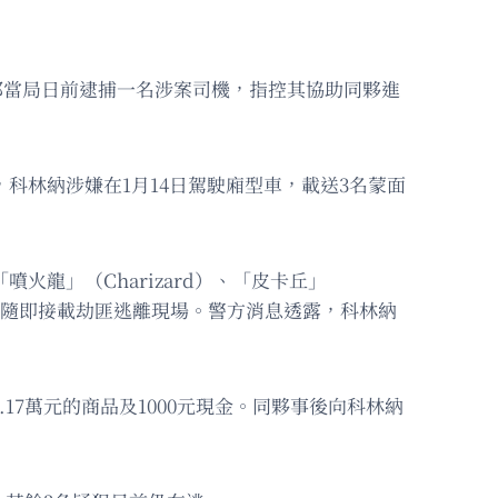
劫案。聯邦當局日前逮捕一名涉案司機，指控其協助同夥進
顯示，科林納涉嫌在1月14日駕駛廂型車，載送3名蒙面
火龍」（Charizard）、「皮卡丘」
鐘後，隨即接載劫匪逃離現場。警方消息透露，科林納
17萬元的商品及1000元現金。同夥事後向科林納