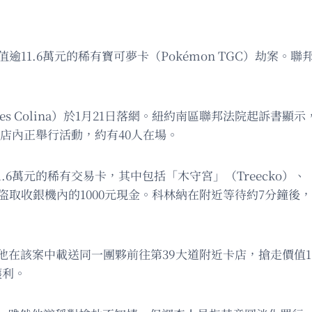
上月發生價值逾11.6萬元的稀有寶可夢卡（Pokémon TGC）
eres Colina）於1月21日落網。紐約南區聯邦法院起訴書
發時店內正舉行活動，約有40人在場。
6萬元的稀有交易卡，其中包括「木守宮」（Treecko）、「噴
色，並盜取收銀機內的1000元現金。科林納在附近等待約7分
在該案中載送同一團夥前往第39大道附近卡店，搶走價值1.
獲利。