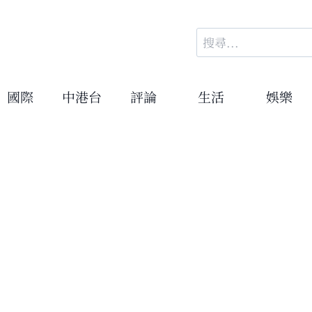
搜
尋
關
鍵
國際
中港台
評論
生活
娛樂
字: