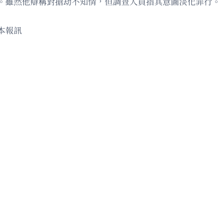
。雖然他辯稱對搶劫不知情，但調查人員指其意圖淡化罪行。
本報訊