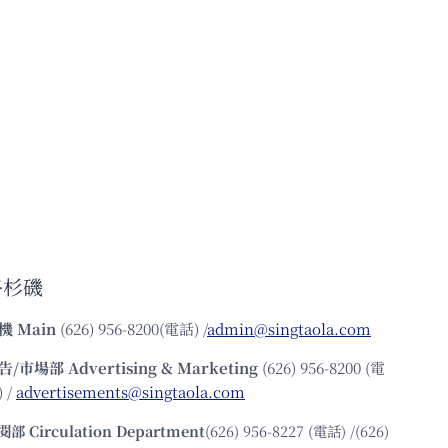
洛杉磯
機
Main
(626) 956-8200(電話) /
admin@singtaola.com
告/市場部
Advertising & Marketing
(626) 956-8200 (電
 /
advertisements@singtaola.com
閱部 Circulation Department
(626) 956-8227 (電話) /(626)