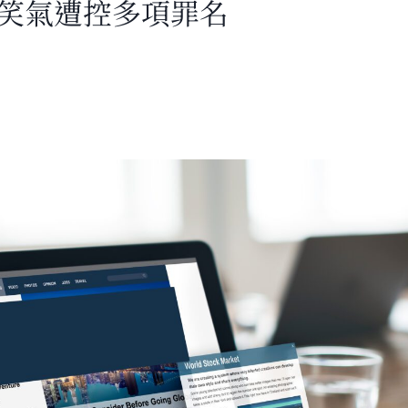
出笑氣遭控多項罪名