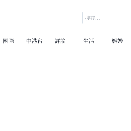
搜
尋
關
鍵
國際
中港台
評論
生活
娛樂
字: