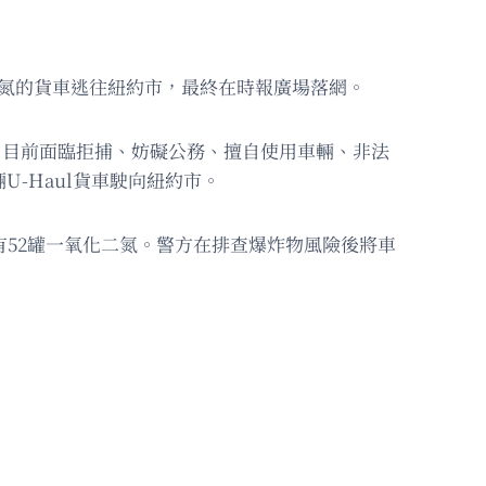
化二氮的貨車逃往紐約市，最終在時報廣場落網。
ott）目前面臨拒捕、妨礙公務、擅自使用車輛、非法
-Haul貨車駛向紐約市。
內藏有52罐一氧化二氮。警方在排查爆炸物風險後將車