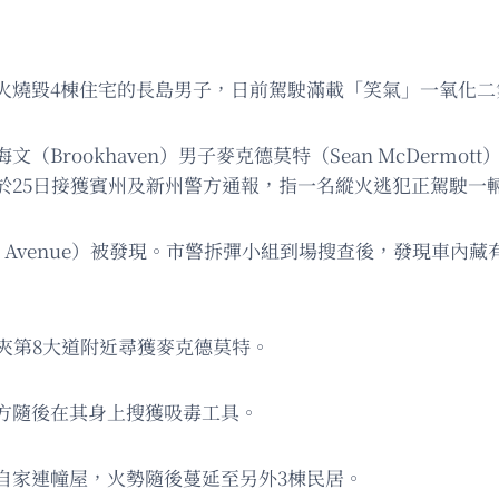
ins）縱火燒毀4棟住宅的長島男子，日前駕駛滿載「笑氣」一氧
（Brookhaven）男子麥克德莫特（Sean McDerm
25日接獲賓州及新州警方通報，指一名縱火逃犯正駕駛一輛U
on Avenue）被發現。市警拆彈小組到場搜查後，發現車
街夾第8大道附近尋獲麥克德莫特。
方隨後在其身上搜獲吸毒工具。
自家連幢屋，火勢隨後蔓延至另外3棟民居。