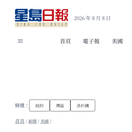
Skip
to
2026 年 8 月 8 日
content
首頁
電子報
美國
精選：
紐約
灣區
洛杉磯
/
新聞
/
美國
/