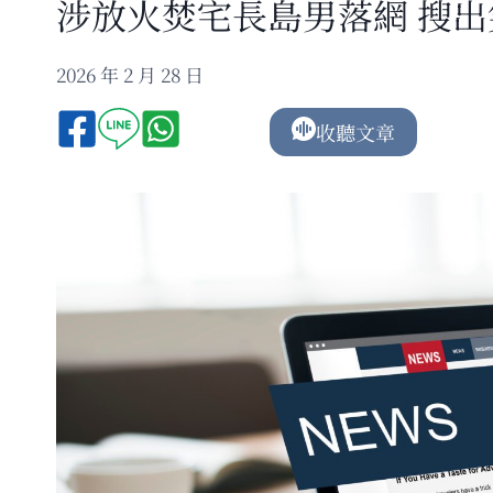
涉放火焚宅長島男落網 搜
2026 年 2 月 28 日
收聽文章