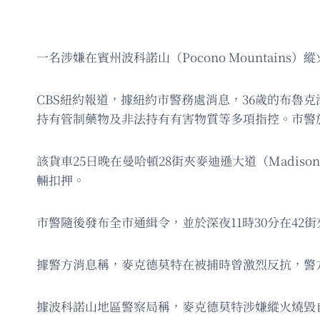
一名涉嫌在賓州波科諾山（Pocono Mounta
CBS紐約報道，據紐約市警務處消息，36歲的布魯克海文
持有管制藥物及非法持有有害物質等多項指控。市警於
該貨車25日晚在曼哈頓28街夾麥迪遜大道（Madis
輛扣押。
市警隨後發布全市通緝令，並於深夜11時30分在42
據警方消息稱，麥克德莫特在被捕時曾激烈反抗，警
據波科諾山地區警察局稱，麥克德莫特涉嫌縱火燒毀