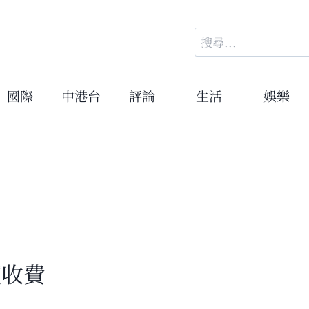
搜
尋
關
鍵
國際
中港台
評論
生活
娛樂
字:
價收費