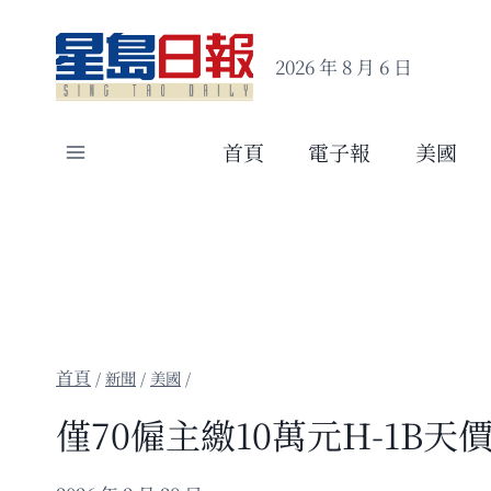
Skip
to
2026 年 8 月 6 日
content
首頁
電子報
美國
/
新聞
/
美國
/
僅70僱主繳10萬元H-1B天