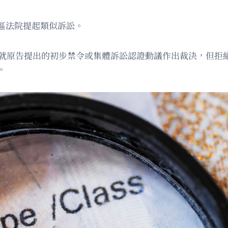
區法院提起類似訴訟。
Jr.）26日未就原告提出的初步禁令或集體訴訟認證動議作出裁決
。