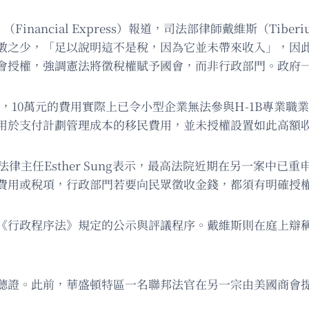
Financial Express）報道，司法部律師戴維斯（Tibe
數之少，「足以說明這不是稅，因為它並未帶來收入」，因
會授權，強調憲法將徵稅權賦予國會，而非行政部門。政府一
ce則主張，10萬元的費用實際上已令小型企業無法參與H-1B專
用於支付計劃管理成本的移民費用，並未授權設置如此高額
enter）法律主任Esther Sung表示，最高法院近期在另
費用或稅項，行政部門若要向民眾徵收金錢，都須有明確授
《行政程序法》規定的公示與評議程序。戴維斯則在庭上辯
聽證。此前，華盛頓特區一名聯邦法官在另一宗由美國商會