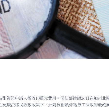
業技術簽證申請人徵收10萬元費用。司法部律師26日在加州北
在更廣泛移民收緊政策下，針對技術類外籍勞工採取的最嚴