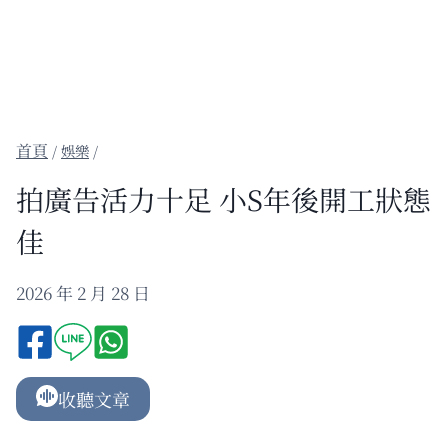
/
娛樂
/
拍廣告活力十足 小S年後開工狀態
佳
2026 年 2 月 28 日
收聽文章