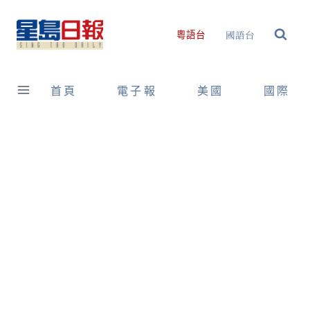
Skip
to
國語台
粵語台
content
首頁
電子報
美國
國際