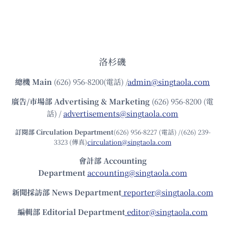
洛杉磯
總機
Main
(626) 956-8200(電話) /
admin@singtaola.com
廣告/市場部
Advertising & Marketing
(626) 956-8200 (電
話) /
advertisements@singtaola.com
訂閱部 Circulation Department
(626) 956-8227 (電話) /(626) 239-
3323 (傳真)
circulation@singtaola.com
會計部 Accounting
Department
accounting@singtaola.com
新聞採訪部 News Department
reporter@singtaola.com
編輯部 Editorial Department
editor@singtaola.com