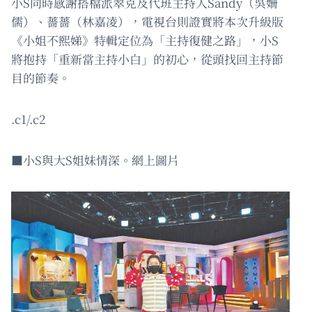
小S同時感謝搭檔派翠克及代班主持人Sandy（吳姍
儒）、薔薔（林嘉凌），電視台則證實將本次升級版
《小姐不熙娣》特輯定位為「主持復健之路」，小S
將抱持「重新當主持小白」的初心，從頭找回主持節
目的節奏。
.c1/.c2
■小S與大S姐妹情深。網上圖片