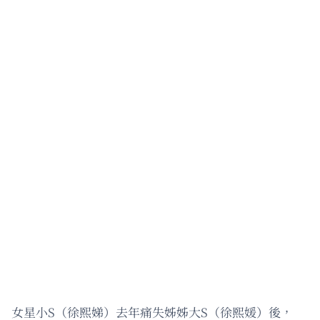
女星小S（徐熙娣）去年痛失姊姊大S（徐熙媛）後，