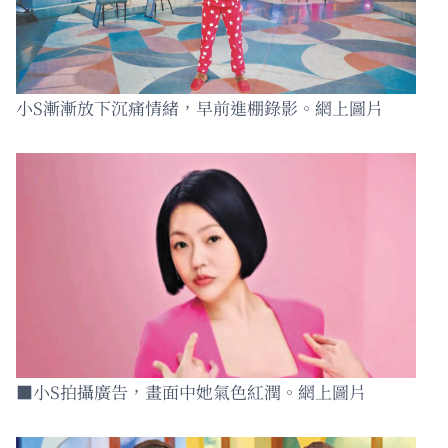
小S漸漸放下沉痛情緒，早前進棚錄影。網上圖片
■小S拍攝廣告，畫面中她氣色紅潤。網上圖片