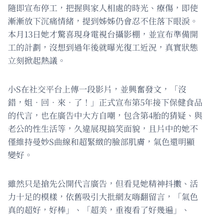
隨即宣布停工，把握與家人相處的時光、療傷，即使
漸漸放下沉痛情緒，提到姊姊仍會忍不住落下眼淚。
本月13日她才驚喜現身電視台攝影棚，並宣布準備開
工的計劃，沒想到過年後就曝光復工近況，真實狀態
立刻掀起熱議。
小S在社交平台上傳一段影片，並興奮發文，「沒
錯，姐．回．來．了！」正式宣布第5年接下保健食品
的代言，也在廣告中大方自嘲，包含第4胎的猜疑、與
老公的性生活等，久違展現搞笑面貌，且片中的她不
僅維持曼妙S曲線和超緊緻的臉部肌膚，氣色還明顯
變好。
雖然只是搶先公開代言廣告，但看見她精神抖擻、活
力十足的模樣，依舊吸引大批網友嗨翻留言，「氣色
真的超好，好棒」、「超美，重複看了好幾遍」、