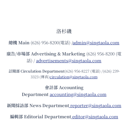
洛杉磯
總機
Main
(626) 956-8200(電話) /
admin@singtaola.com
廣告/市場部
Advertising & Marketing
(626) 956-8200 (電
話) /
advertisements@singtaola.com
訂閱部 Circulation Department
(626) 956-8227 (電話) /(626) 239-
3323 (傳真)
circulation@singtaola.com
會計部 Accounting
Department
accounting@singtaola.com
新聞採訪部 News Department
reporter@singtaola.com
編輯部 Editorial Department
editor@singtaola.com