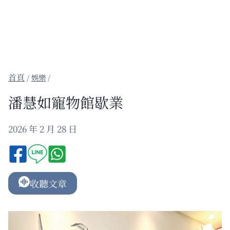
/
娛樂
/
潘慧如寵物館歇業
2026 年 2 月 28 日
收聽文章