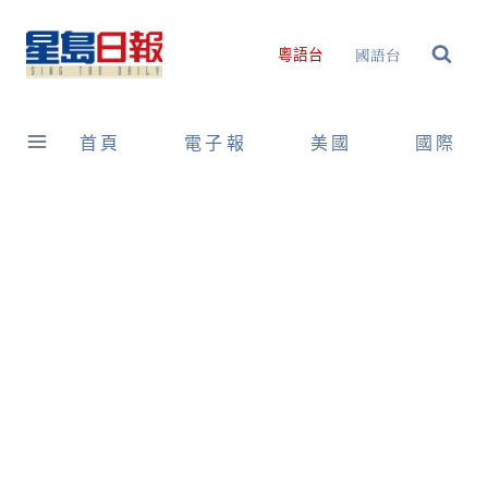
Skip
to
國語台
粵語台
content
首頁
電子報
美國
國際