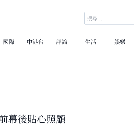
搜
尋
關
鍵
國際
中港台
評論
生活
娛樂
字:
台前幕後貼心照顧