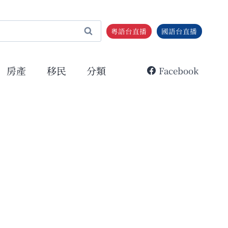
粵語台直播
國語台直播
房產
移民
分類
Facebook