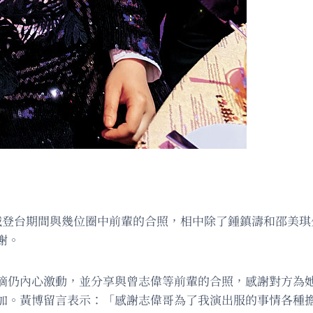
城登台期間與幾位圈中前輩的合照，相中除了鍾鎮濤和邵美琪
謝。
滴仍內心激動，並分享與曾志偉等前輩的合照，感謝對方為
有加。黃博留言表示：「感謝志偉哥為了我演出服的事情各種