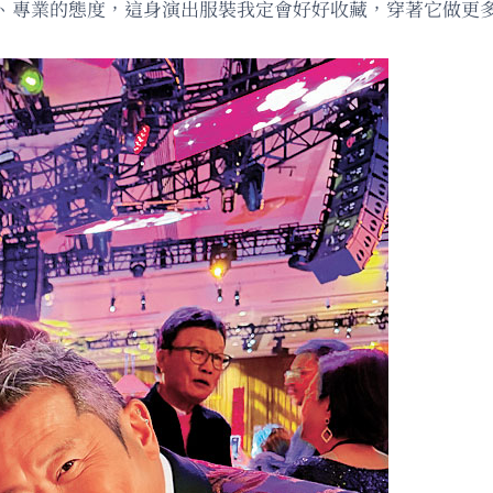
、專業的態度，這身演出服裝我定會好好收藏，穿著它做更