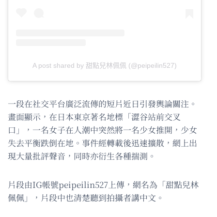
A post shared by 甜點兒林佩佩 (@peipeilin527)
一段在社交平台廣泛流傳的短片近日引發輿論關注。
畫面顯示，在日本東京著名地標「澀谷站前交叉
口」，一名女子在人潮中突然將一名少女推開，少女
失去平衡跌倒在地。事件經轉載後迅速擴散，網上出
現大量批評聲音，同時亦衍生各種揣測。
片段由IG帳號peipeilin527上傳，網名為「甜點兒林
佩佩」，片段中也清楚聽到拍攝者講中文。