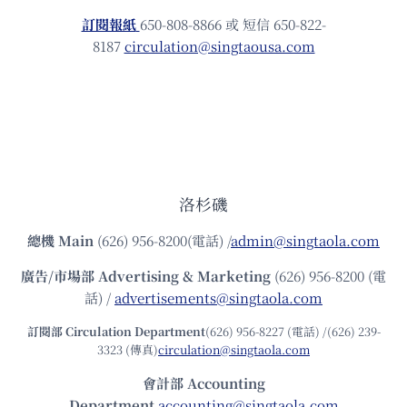
訂閱報紙
650-808-8866 或 短信 650-822-
8187
circulation@singtaousa.com
洛杉磯
總機
Main
(626) 956-8200(電話) /
admin@singtaola.com
廣告/市場部
Advertising & Marketing
(626) 956-8200 (電
話) /
advertisements@singtaola.com
訂閱部 Circulation Department
(626) 956-8227 (電話) /(626) 239-
3323 (傳真)
circulation@singtaola.com
會計部 Accounting
Department
accounting@singtaola.com