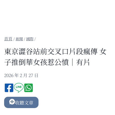
/
新聞
/
國際
/
東京澀谷站前交叉口片段瘋傳 女
子推倒華女孩惹公憤｜有片
2026 年 2 月 27 日
收聽文章