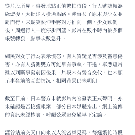
從片段所見，事發地點正值繁忙時段，行人號誌轉為
綠燈後，大批途人橫過馬路。涉事女子原本與少女並
肩而行，未幾突然伸手將對方推向一側。少女跌倒
後，周邊行人一度停步回望。影片在數小時內被多個
帳號轉發，點擊次數急升。
網民對女子行為表示憤怒，有人質疑是否涉及蓄意傷
害，亦有人猜測雙方可能早有爭執。不過，單憑短片
難以判斷事發前因後果。片段未有聲音交代，也未顯
示事發前的互動情況，相關背景仍未明朗。
截至目前，日本警方未就影片內容發表正式聲明，亦
未確認是否接獲報案。部分日本媒體指出，網上流傳
的資訊未經核實，呼籲公眾避免過早下定論。
澀谷站前交叉口向來以人流密集見稱，每逢繁忙時段