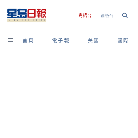
Skip
to
國語台
粵語台
content
首頁
電子報
美國
國際