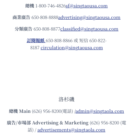
總機
1-800-746-4826
sf@singtaousa.com
商業廣告
650-808-8888
advertising@singtaousa.com
分類廣告
650-808-8877
classified@singtaousa.com
訂閱報紙
650-808-8866 或 短信 650-822-
8187
circulation@singtaousa.com
洛杉磯
總機
Main
(626) 956-8200(電話) /
admin@singtaola.com
廣告/市場部
Advertising & Marketing
(626) 956-8200 (電
話) /
advertisements@singtaola.com