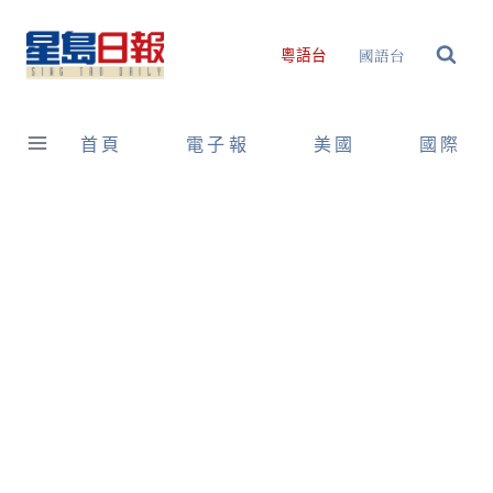
Skip
to
國語台
粵語台
content
首頁
電子報
美國
國際