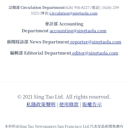
訂閱部 Circulation Department
(626) 956-8227 (電話) /(626) 239-
3323 (傳真)
circulation@singtaola.com
會計部 Accounting
Department
accounting@singtaola.com
新聞採訪部 News Department
reporter@singtaola.com
編輯部 Editorial Department
editor@singtaola.com
© 2021 Sing Tao Ltd. All rights reserved.
私隱政策聲明
|
使⽤條款
|
版權告⽰
本材料由Sing Tao Newspapers San Francisco Ltd.代表星島新聞集團有