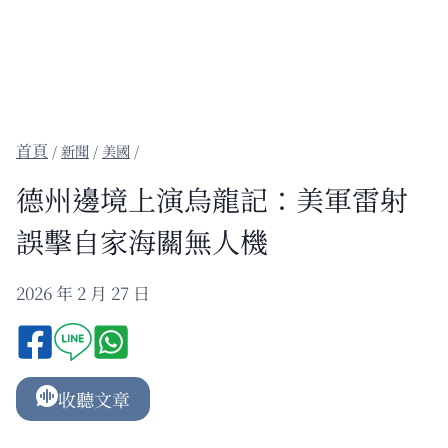
/
新聞
/
美國
/
德州邊境上演烏龍記：美軍雷射
誤擊自家海關無人機
2026 年 2 月 27 日
收聽文章