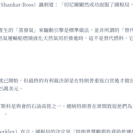
 Shankar-Ross）諷刺道：「切尼爾顯然成功說服了國
「蒸發氣」來驅動引擎是標準做法，並非所謂的「替代方案」。諮
表示：「當液化天然氣運輸船燃燒液化天然氣用於推進時，這不是替代燃
已開始，但最終的有利裁決卻是在特朗普重返白宮後才做出。
25萬美元。
富斯科是與會的石油高管之一。總統特朗普在席間敦促他們為
」。
f Merkley）直言，國稅局的決定是「特朗普獎勵那些資