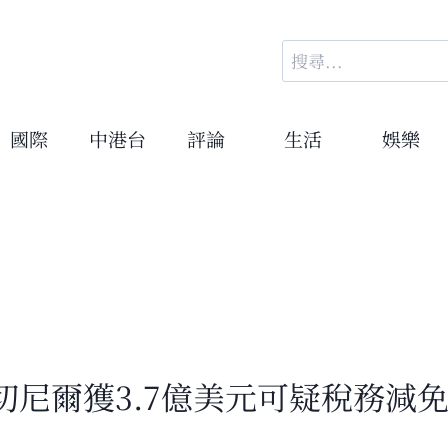
搜
尋
關
鍵
國際
中港台
評論
生活
娛樂
字:
尼爾獲3.7億美元可疑稅務減