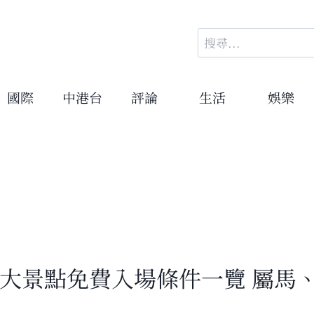
搜
尋
關
鍵
國際
中港台
評論
生活
娛樂
字:
28大景點免費入場條件一覽 屬