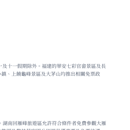
五一及十一假期除外。福建的華安七彩官畲景區及長
小鎮、上饒龜峰景區及大茅山均推出相關免票政
。湖南回雁峰旅遊區允許符合條件者免費參觀大雁