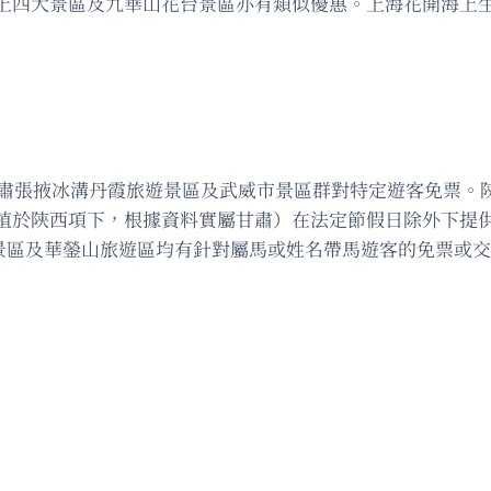
上四大景區及九華山花台景區亦有類似優惠。上海花開海上
。甘肅張掖冰溝丹霞旅遊景區及武威市景區群對特定遊客免票。
植於陝西項下，根據資料實屬甘肅）在法定節假日除外下提
景區及華鎣山旅遊區均有針對屬馬或姓名帶馬遊客的免票或