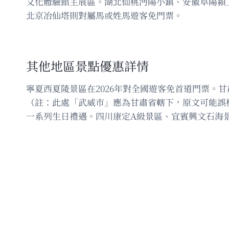
文化體驗館主展區。湖北仙桃沔陽小鎮、安徽阜陽潁
北京冶仙塔則對屬馬或姓馬遊客免門票。
其他地區景點優惠詳情
寧夏西夏陵景區在2026年對全國遊客免首道門票
（註：此處「武威市」應為甘肅省轄下，原文可能誤
一系列生日禮遇。四川康定A級景區、宜賓興文石海