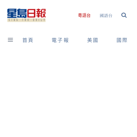
Skip
to
國語台
粵語台
content
首頁
電子報
美國
國際