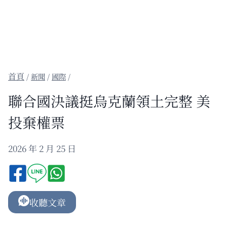
/
新聞
/
國際
/
聯合國決議挺烏克蘭領土完整 美
投棄權票
2026 年 2 月 25 日
收聽文章