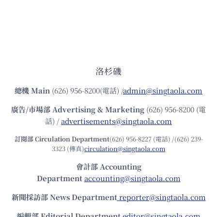
洛杉磯
總機
Main
(626) 956-8200(電話) /
admin@singtaola.com
廣告/市場部
Advertising & Marketing
(626) 956-8200 (電
話) /
advertisements@singtaola.com
訂閱部 Circulation Department
(626) 956-8227 (電話) /(626) 239-
3323 (傳真)
circulation@singtaola.com
會計部 Accounting
Department
accounting@singtaola.com
新聞採訪部 News Department
reporter@singtaola.com
編輯部 Editorial Department
editor@singtaola.com