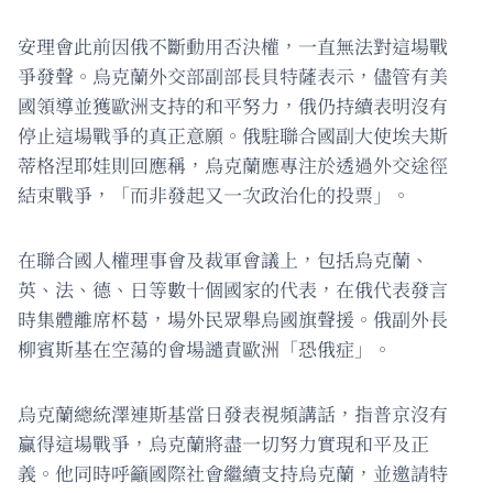
安理會此前因俄不斷動用否決權，一直無法對這場戰
爭發聲。烏克蘭外交部副部長貝特薩表示，儘管有美
國領導並獲歐洲支持的和平努力，俄仍持續表明沒有
停止這場戰爭的真正意願。俄駐聯合國副大使埃夫斯
蒂格涅耶娃則回應稱，烏克蘭應專注於透過外交途徑
結束戰爭，「而非發起又一次政治化的投票」。
在聯合國人權理事會及裁軍會議上，包括烏克蘭、
英、法、德、日等數十個國家的代表，在俄代表發言
時集體離席杯葛，場外民眾舉烏國旗聲援。俄副外長
柳賓斯基在空蕩的會場譴責歐洲「恐俄症」。
烏克蘭總統澤連斯基當日發表視頻講話，指普京沒有
贏得這場戰爭，烏克蘭將盡一切努力實現和平及正
義。他同時呼籲國際社會繼續支持烏克蘭，並邀請特