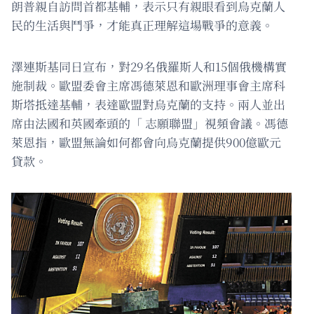
朗普親自訪問首都基輔，表示只有親眼看到烏克蘭人
民的生活與鬥爭，才能真正理解這場戰爭的意義。
澤連斯基同日宣布，對29名俄羅斯人和15個俄機構實
施制裁。歐盟委會主席馮德萊恩和歐洲理事會主席科
斯塔抵達基輔，表達歐盟對烏克蘭的支持。兩人並出
席由法國和英國牽頭的「 志願聯盟」視頻會議。馮德
萊恩指，歐盟無論如何都會向烏克蘭提供900億歐元
貸款。