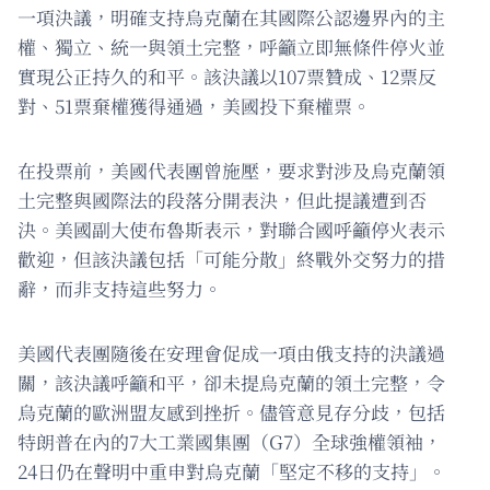
一項決議，明確支持烏克蘭在其國際公認邊界內的主
權、獨立、統一與領土完整，呼籲立即無條件停火並
實現公正持久的和平。該決議以107票贊成、12票反
對、51票棄權獲得通過，美國投下棄權票。
在投票前，美國代表團曾施壓，要求對涉及烏克蘭領
土完整與國際法的段落分開表決，但此提議遭到否
決。美國副大使布魯斯表示，對聯合國呼籲停火表示
歡迎，但該決議包括「可能分散」終戰外交努力的措
辭，而非支持這些努力。
美國代表團隨後在安理會促成一項由俄支持的決議過
關，該決議呼籲和平，卻未提烏克蘭的領土完整，令
烏克蘭的歐洲盟友感到挫折。儘管意見存分歧，包括
特朗普在內的7大工業國集團（G7）全球強權領袖，
24日仍在聲明中重申對烏克蘭「堅定不移的支持」。