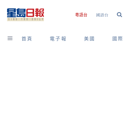
Skip
to
國語台
粵語台
content
首頁
電子報
美國
國際