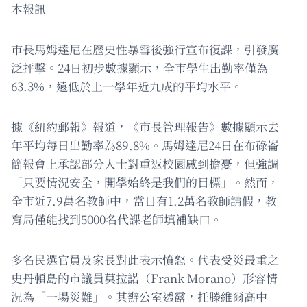
本報訊
市長馬姆達尼在歷史性暴雪後強行宣布復課，引發廣
泛抨擊。24日初步數據顯示，全市學生出勤率僅為
63.3%，遠低於上一學年近九成的平均水平。
據《紐約郵報》報道，《市長管理報告》數據顯示去
年平均每日出勤率為89.8%。馬姆達尼24日在布碌崙
簡報會上承認部分人士對重返校園感到擔憂，但強調
「只要情況安全，開學始終是我們的目標」。然而，
全市近7.9萬名教師中，當日有1.2萬名教師請假，教
育局僅能找到5000名代課老師填補缺口。
多名民選官員及家長對此表示憤怒。代表受災最重之
史丹頓島的市議員莫拉諾（Frank Morano）形容情
況為「一場災難」。其辦公室透露，托滕維爾高中