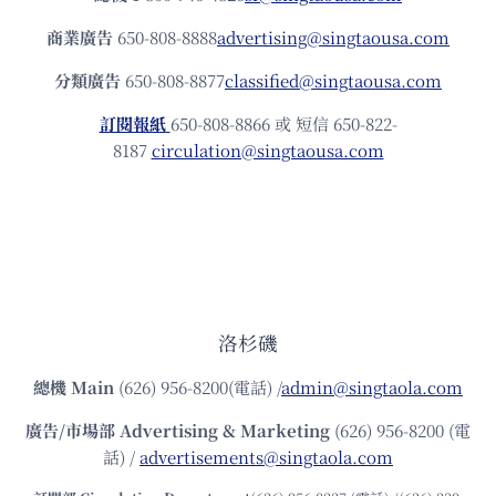
商業廣告
650-808-8888
advertising@singtaousa.com
分類廣告
650-808-8877
classified@singtaousa.com
訂閱報紙
650-808-8866 或 短信 650-822-
8187
circulation@singtaousa.com
洛杉磯
總機
Main
(626) 956-8200(電話) /
admin@singtaola.com
廣告/市場部
Advertising & Marketing
(626) 956-8200 (電
話) /
advertisements@singtaola.com