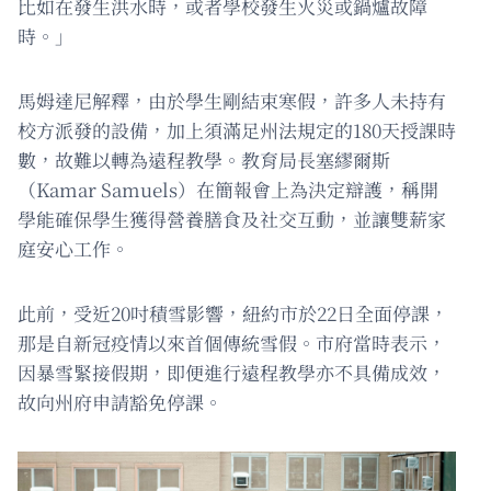
比如在發生洪水時，或者學校發生火災或鍋爐故障
時。」
馬姆達尼解釋，由於學生剛結束寒假，許多人未持有
校方派發的設備，加上須滿足州法規定的180天授課時
數，故難以轉為遠程教學。教育局長塞繆爾斯
（Kamar Samuels）在簡報會上為決定辯護，稱開
學能確保學生獲得營養膳食及社交互動，並讓雙薪家
庭安心工作。
此前，受近20吋積雪影響，紐約市於22日全面停課，
那是自新冠疫情以來首個傳統雪假。市府當時表示，
因暴雪緊接假期，即便進行遠程教學亦不具備成效，
故向州府申請豁免停課。