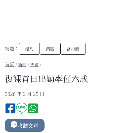
精選：
紐約
灣區
洛杉磯
/
新聞
/
美國
/
復課首日出勤率僅六成
2026 年 2 月 25 日
收聽文章