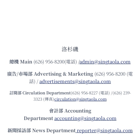
洛杉磯
總機
Main
(626) 956-8200(電話) /
admin@singtaola.com
廣告/市場部
Advertising & Marketing
(626) 956-8200 (電
話) /
advertisements@singtaola.com
訂閱部 Circulation Department
(626) 956-8227 (電話) /(626) 239-
3323 (傳真)
circulation@singtaola.com
會計部 Accounting
Department
accounting@singtaola.com
新聞採訪部 News Department
reporter@singtaola.com