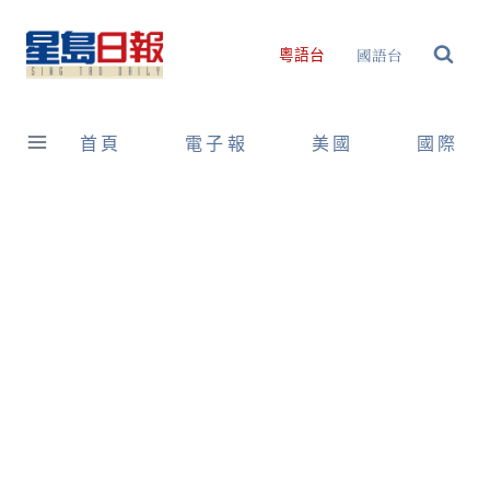
Skip
to
國語台
粵語台
content
首頁
電子報
美國
國際