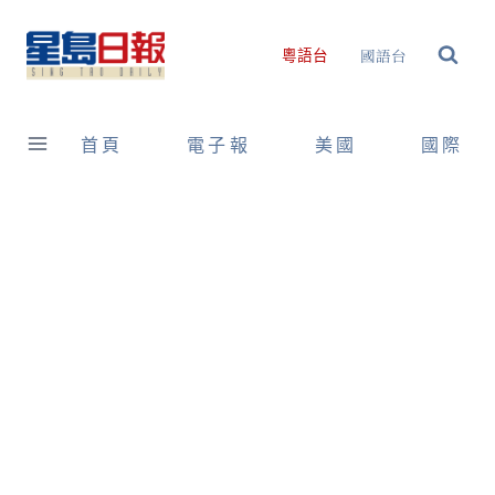
Skip
to
國語台
粵語台
content
首頁
電子報
美國
國際