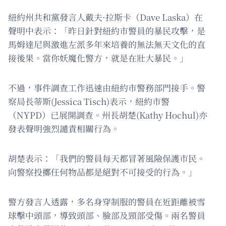
紐約州共和黨發言人戴夫·拉斯卡（Dave Laska）在
聲明中表示：「昨日針對紐約市警員的暴民攻擊，是
馬姆達尼與激進左派多年來培養的無法無天文化的直
接後果。當你妖魔化警方，就是在壯大暴民。」
不過，事件調查工作迅速由紐約市警務部門接手。警
察局長蒂斯(Jessica Tisch)表示，紐約市警
（NYPD）已展開調查。州長胡楚(Kathy Hochul)亦
發表聲明強烈譴責相關行為。
胡楚表示：「我們的警員每天都冒著風險保護市民。
向警察投擲任何物品都是絕對不可接受的行為。」
警方發言人透露，多名身穿制服的警員在近距離被雪
球擊中頭部，導致頭部、臉部及頸部受傷。兩名警員