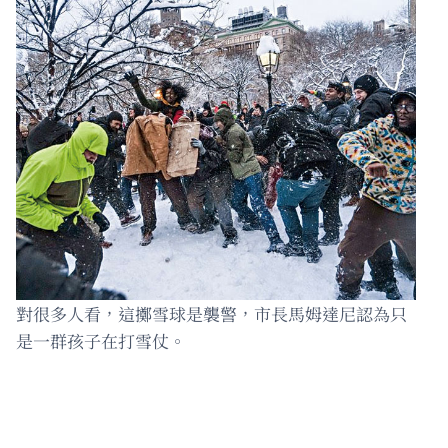
對很多人看，這擲雪球是襲警，市長馬姆達尼認為只
是一群孩子在打雪仗。