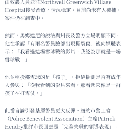
由救護人員送往Northwell Greenwich Village
Hospital接受治療，情況穩定。目前尚未有人被捕，
案件仍在調查中。
然而，馬姆達尼的說法與州長及警方立場明顯不同。
他在承認「有兩名警員臉部出現撕裂傷」後向媒體表
示：「我看過這場雪球戰的影片，我認為那就是一場
雪球戰。」
他並稱投擲雪球的是「孩子」，拒絕揣測是否有成年
人參與：「從我看到的影片來看，那看起來像是一群
孩子在打雪仗。」
此番言論引發基層警員更大反彈。紐約市警工會
（Police Benevolent Association）主席Patrick
Hendry批評市長回應是「完全失職的領導表現」。