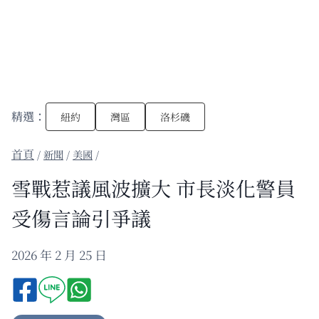
精選：
紐約
灣區
洛杉磯
/
新聞
/
美國
/
雪戰惹議風波擴大 市長淡化警員
受傷言論引爭議
2026 年 2 月 25 日