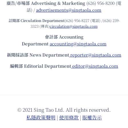
廣告/市場部
Advertising & Marketing
(626) 956-8200 (電
話) /
advertisements@singtaola.com
訂閱部 Circulation Department
(626) 956-8227 (電話) /(626) 239-
3323 (傳真)
circulation@singtaola.com
會計部 Accounting
Department
accounting@singtaola.com
新聞採訪部 News Department
reporter@singtaola.com
編輯部 Editorial Department
editor@singtaola.com
© 2021 Sing Tao Ltd. All rights reserved.
私隱政策聲明
|
使⽤條款
|
版權告⽰