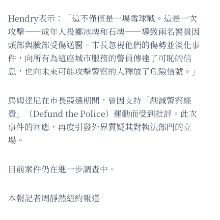
Hendry表示：「這不僅僅是一場雪球戰。這是一次
攻擊——成年人投擲冰塊和石塊——導致兩名警員因
頭部與臉部受傷送醫。市長忽視他們的傷勢並淡化事
件，向所有為這座城市服務的警員傳達了可恥的信
息，也向未來可能攻擊警察的人釋放了危險信號。」
馬姆達尼在市長競選期間，曾因支持「削減警察經
費」（Defund the Police）運動而受到批評。此次
事件的回應，再度引發外界質疑其對執法部門的立
場。
目前案件仍在進一步調查中。
本報記者周靜然紐約報道