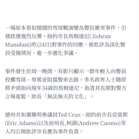
一場原本看似嬉鬧的雪球戰演變為警民衝突事件，引
發政壇強烈反彈。紐約市長馬姆達尼( Zohran
Mamdani)昨(24日)對事件的回應，被批評為淡化警
員受傷情況，進一步激化爭議。
事件發生於周一晚間，有影片顯示一群年輕人向警員
投擲雪球、辱罵並阻擋警車去路。多名政界人士隨即
將矛頭指向現年34歲的馬姆達尼，指責其長期對警方
立場寬鬆，助長「無法無天的文化」。
德州共和黨聯邦參議員Ted Cruz、紐約前市長亞當斯
(Eric Adams)以及前州長,柯謨(Andrew Cuomo)等
人均公開批評市長應為事件負責。