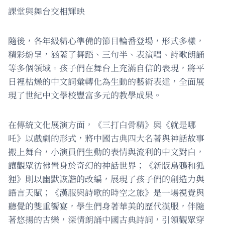
課堂與舞台交相輝映
隨後，各年級精心準備的節目輪番登場，形式多樣，
精彩紛呈，涵蓋了舞蹈、三句半、表演唱、詩歌朗誦
等多個領域。孩子們在舞台上充滿自信的表現，將平
日裡枯燥的中文詞彙轉化為生動的藝術表達，全面展
現了世紀中文學校豐富多元的教學成果。
在傳統文化展演方面，《三打白骨精》與《就是哪
吒》以戲劇的形式，將中國古典四大名著與神話故事
搬上舞台，小演員們生動的表情與流利的中文對白，
讓觀眾彷彿置身於奇幻的神話世界；《新版烏鴉和狐
狸》則以幽默詼諧的改編，展現了孩子們的創造力與
語言天賦；《漢服與詩歌的時空之旅》是一場視覺與
聽覺的雙重饗宴，學生們身著華美的歷代漢服，伴隨
著悠揚的古樂，深情朗誦中國古典詩詞，引領觀眾穿