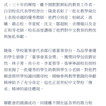
式。三十年的輝煌，離不開默默耕耘的教育工作者。
白羽校長代表學校登台，隆重表彰了一批在教學崗位
上表現卓越的優秀教師，他們分別是：柏劍武、馮
曦、籍志松、李夏妮、沈文、鄒超航、余珊璇以及金
正和等老師。校長高度讚揚了他們對中文教育的熱忱
與無私奉獻。
隨後，學校董事會代表鄢行憲董事登台，為品學兼優
的學生頒發了「董事會基金獎」，獲獎同學包括劉安
然、林子菁、肖小米、李夏蓉等。張寧寧副校長則特
別表揚了一批優秀的學生助教與學生小老師，對他們
願意將所學知識回饋母校、積極參與教學實踐的奉獻
精神給予了充分肯定，這也正是世紀中文學校「傳
承」精神的最佳體現。
聯歡會的圓滿成功，同樣離不開社區各界的鼎力相