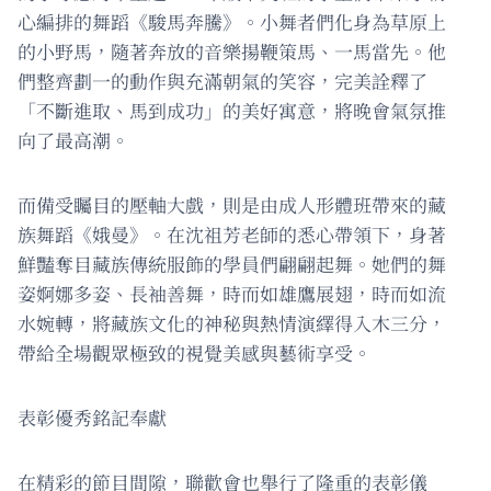
心編排的舞蹈《駿馬奔騰》。小舞者們化身為草原上
的小野馬，隨著奔放的音樂揚鞭策馬、一馬當先。他
們整齊劃一的動作與充滿朝氣的笑容，完美詮釋了
「不斷進取、馬到成功」的美好寓意，將晚會氣氛推
向了最高潮。
而備受矚目的壓軸大戲，則是由成人形體班帶來的藏
族舞蹈《娥曼》。在沈祖芳老師的悉心帶領下，身著
鮮豔奪目藏族傳統服飾的學員們翩翩起舞。她們的舞
姿婀娜多姿、長袖善舞，時而如雄鷹展翅，時而如流
水婉轉，將藏族文化的神秘與熱情演繹得入木三分，
帶給全場觀眾極致的視覺美感與藝術享受。
表彰優秀銘記奉獻
在精彩的節目間隙，聯歡會也舉行了隆重的表彰儀