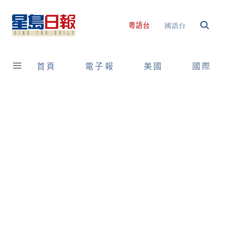
Skip
to
國語台
粵語台
content
首頁
電子報
美國
國際