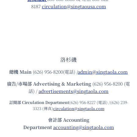
8187
circulation@singtaousa.com
洛杉磯
總機
Main
(626) 956-8200(電話) /
admin@singtaola.com
廣告/市場部
Advertising & Marketing
(626) 956-8200 (電
話) /
advertisements@singtaola.com
訂閱部 Circulation Department
(626) 956-8227 (電話) /(626) 239-
3323 (傳真)
circulation@singtaola.com
會計部 Accounting
Department
accounting@singtaola.com