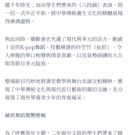
越千年時光；而由學生們帶來的《八段錦》表演，則
一招一式中正平和，將中華傳統養生文化的精髓展現
得淋漓盡致。
與此同時，聯歡會也充滿了現代與多元的活力。動感
十足的K-pop舞蹈、技藝精湛的抖空竹（扯鈴）、令
人捧腹的單口相聲與情景喜劇，以及氣勢磅礴的大合
唱等節目多元綻放。
整場節目巧妙地將課堂教學與舞台表演交相輝映，實
現了中華傳統文化與現代流行藝術的親切交融，充分
展現了海外華裔青少年的青春風采。
藏族舞蹈驚艷壓軸
為了呼應馬年主題，二年級中文班的學生們帶來了精