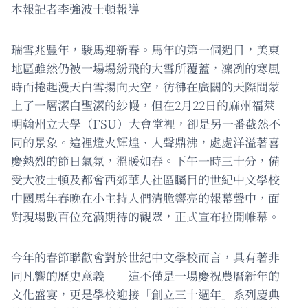
本報記者李強波士頓報導
瑞雪兆豐年，駿馬迎新春。馬年的第一個週日，美東
地區雖然仍被一場場紛飛的大雪所覆蓋，凜冽的寒風
時而捲起漫天白雪揚向天空，彷彿在廣闊的天際間蒙
上了一層潔白聖潔的紗幔，但在2月22日的麻州福萊
明翰州立大學（FSU）大會堂裡，卻是另一番截然不
同的景象。這裡燈火輝煌、人聲鼎沸，處處洋溢著喜
慶熱烈的節日氣氛，溫暖如春。下午一時三十分，備
受大波士頓及都會西郊華人社區矚目的世紀中文學校
中國馬年春晚在小主持人們清脆響亮的報幕聲中，面
對現場數百位充滿期待的觀眾，正式宣布拉開帷幕。
今年的春節聯歡會對於世紀中文學校而言，具有著非
同凡響的歷史意義——這不僅是一場慶祝農曆新年的
文化盛宴，更是學校迎接「創立三十週年」系列慶典