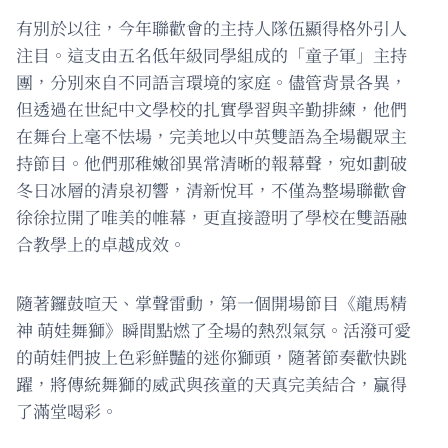
有別於以往，今年聯歡會的主持人隊伍顯得格外引人
注目。這支由五名低年級同學組成的「童子軍」主持
團，分別來自不同語言環境的家庭。儘管背景各異，
但透過在世紀中文學校的扎實學習與辛勤排練，他們
在舞台上毫不怯場，完美地以中英雙語為全場觀眾主
持節目。他們那稚嫩卻異常清晰的報幕聲，宛如劃破
冬日冰層的清泉初響，清新悅耳，不僅為整場聯歡會
徐徐拉開了唯美的帷幕，更直接證明了學校在雙語融
合教學上的卓越成效。
隨著鑼鼓喧天、掌聲雷動，第一個開場節目《龍馬精
神 萌娃舞獅》瞬間點燃了全場的熱烈氣氛。活潑可愛
的萌娃們披上色彩鮮豔的迷你獅頭，隨著節奏歡快跳
躍，將傳統舞獅的威武與孩童的天真完美結合，贏得
了滿堂喝彩。