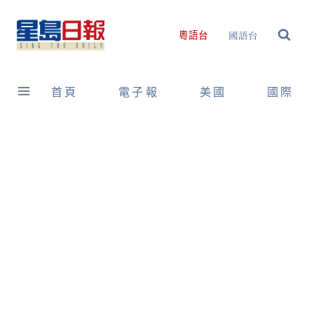
Skip
to
國語台
粵語台
content
首頁
電子報
美國
國際