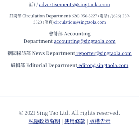
話) /
advertisements@singtaola.com
訂閱部 Circulation Department
(626) 956-8227 (電話) /(626) 239-
3323 (傳真)
circulation@singtaola.com
會計部 Accounting
Department
accounting@singtaola.com
新聞採訪部 News Department
reporter@singtaola.com
編輯部 Editorial Department
editor@singtaola.com
© 2021 Sing Tao Ltd. All rights reserved.
私隱政策聲明
|
使⽤條款
|
版權告⽰