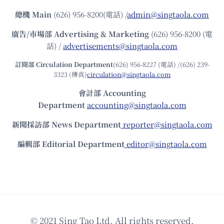
總機
Main
(626) 956-8200(電話) /
admin@singtaola.com
廣告/市場部
Advertising & Marketing
(626) 956-8200 (電
話) /
advertisements@singtaola.com
訂閱部 Circulation Department
(626) 956-8227 (電話) /(626) 239-
3323 (傳真)
circulation@singtaola.com
會計部 Accounting
Department
accounting@singtaola.com
新聞採訪部 News Department
reporter@singtaola.com
編輯部 Editorial Department
editor@singtaola.com
© 2021 Sing Tao Ltd. All rights reserved.