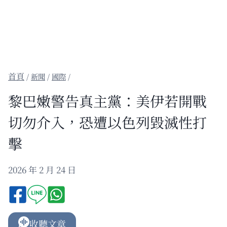
/
新聞
/
國際
/
黎巴嫩警告真主黨：美伊若開戰
切勿介入，恐遭以色列毀滅性打
擊
2026 年 2 月 24 日
收聽文章