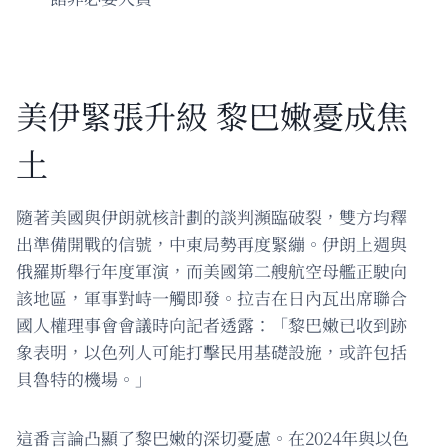
美伊緊張升級 黎巴嫩憂成焦
土
隨著美國與伊朗就核計劃的談判瀕臨破裂，雙方均釋
出準備開戰的信號，中東局勢再度緊繃。伊朗上週與
俄羅斯舉行年度軍演，而美國第二艘航空母艦正駛向
該地區，軍事對峙一觸即發。拉吉在日內瓦出席聯合
國人權理事會會議時向記者透露：「黎巴嫩已收到跡
象表明，以色列人可能打擊民用基礎設施，或許包括
貝魯特的機場。」
這番言論凸顯了黎巴嫩的深切憂慮。在2024年與以色