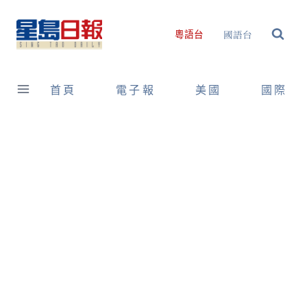
Skip
to
國語台
粵語台
content
首頁
電子報
美國
國際