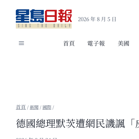
Skip
to
2026 年 8 月 5 日
content
首頁
電子報
美國
/
新聞
/
國際
/
德國總理默茨遭網民譏諷「