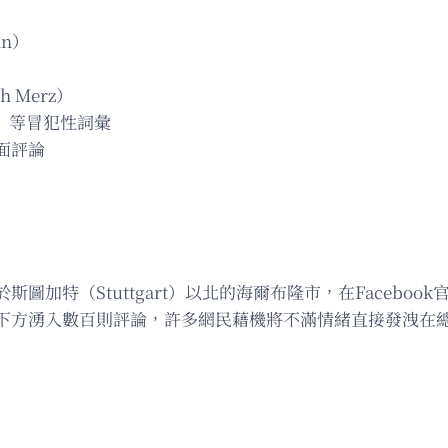
n）
 Merz）
o）等冒犯性詞彙
面評論
加特（Stuttgart）以北的海爾布隆市，在Facebo
下方湧入數百則評論，許多網民藉機將不滿情緒直接發洩在