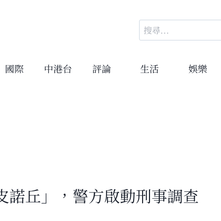
搜
尋
關
鍵
國際
中港台
評論
生活
娛樂
字:
皮諾丘」，警方啟動刑事調查