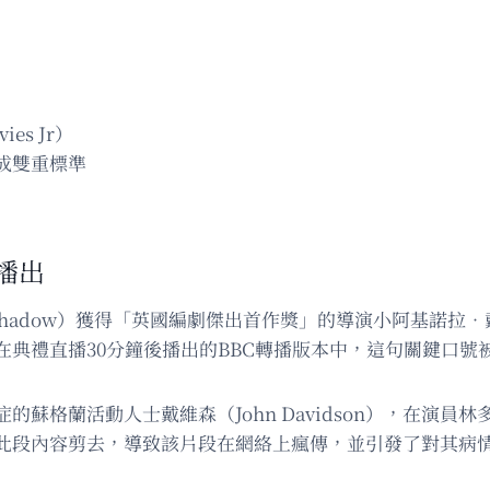
）
es Jr）
成雙重標準
播出
Shadow）獲得「英國編劇傑出首作獎」的導演小阿基諾拉．戴維斯（
典禮直播30分鐘後播出的BBC轉播版本中，這句關鍵口號
動人士戴維森（John Davidson），在演員林多（Delroy
將此段內容剪去，導致該片段在網絡上瘋傳，並引發了對其病