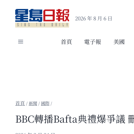
Skip
to
2026 年 8 月 6 日
content
首頁
電子報
美國
/
新聞
/
國際
/
BBC轉播Bafta典禮爆爭