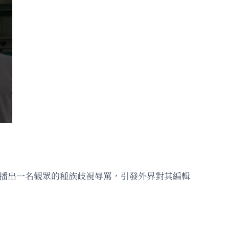
完整播出一名觀眾的種族歧視辱罵，引發外界對其編輯