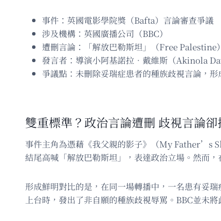
事件：英國電影學院獎（Bafta）言論審查爭議
涉及機構：英國廣播公司（BBC）
遭刪言論：「解放巴勒斯坦」（Free Palestine
發言者：導演小阿基諾拉．戴維斯（Akinola Davi
爭議點：未刪除妥瑞症患者的種族歧視言論，形
雙重標準？政治言論遭刪 歧視言論卻
事件主角為憑藉《我父親的影子》（My Father’s 
結尾高喊「解放巴勒斯坦」，表達政治立場。然而，在
形成鮮明對比的是，在同一場轉播中，一名患有妥瑞症的蘇格蘭活
上台時，發出了非自願的種族歧視辱罵。BBC並未