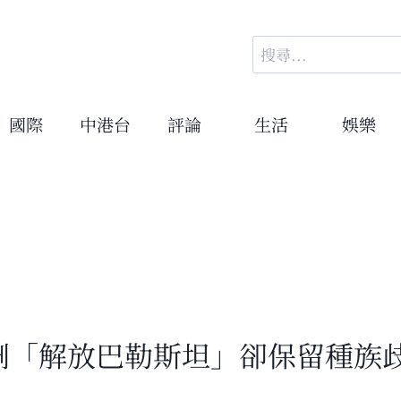
搜
尋
關
鍵
國際
中港台
評論
生活
娛樂
字:
議 刪「解放巴勒斯坦」卻保留種族