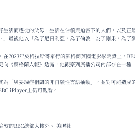
好生活而遷徙的父母、生活在佔領與迫害下的人們，以及正
。」最後他以「為了尼日利亞，為了倫敦，為了剛果，為了
，在2023年於格拉斯哥舉行的蘇格蘭英國電影學院獎上，B
者更向《蘇格蘭人報》透露，他觀察到廣播公司內部存在一種
稱其為「與妥瑞症相關的非自願性言語抽動」，並對可能造成
 iPlayer上仍可觀看。
於倫敦的BBC總部大樓外。 美聯社