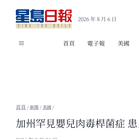
Skip
to
2026 年 8 月 6 日
content
首頁
電子報
美國
/
新聞
/
美國
/
加州罕見嬰兒肉毒桿菌症 