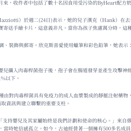
來，收件者中包括了數十名因食用受污染的ByHeart配方
Mazziotti）於週二(24日)表示，她的兒子漢克（Han
寶寶寄送手繪卡片，這意義非凡。當你為孩子焦慮萬分時，這
）負責協調、裝飾與郵寄。欣克斯喜愛使用蠟筆和彩色鉛筆，她表
嬰兒攝入肉毒桿菌孢子後，孢子會在腸道發芽並產生攻擊神
1%以下。
是一種由對肉毒桿菌具有免疫力的成人血漿製成的靜脈注射藥
獲取資訊與建立聯繫的重要支柱。
表示：「支持嬰兒及其家屬始終是我們計劃和使命的核心。」來自俄亥
6年染病，當時她倍感孤立。如今，古迪經營著一個擁有500多