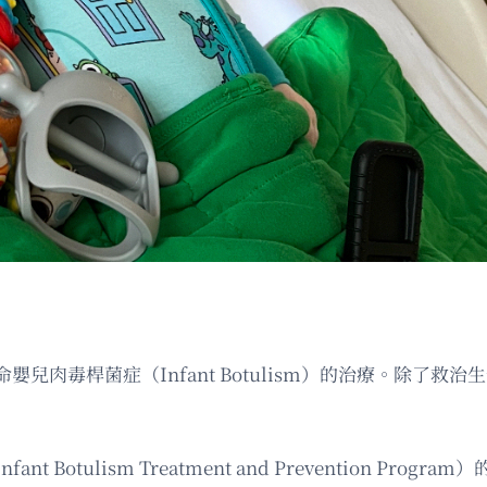
兒肉毒桿菌症（Infant Botulism）的治療。除了
otulism Treatment and Prevention Pr