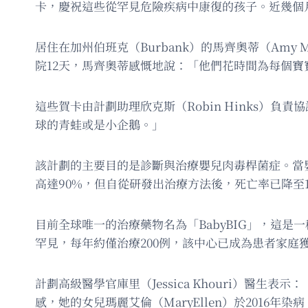
卡，慶祝這些從罕見危險疾病中康復的孩子。近幾個月
居住在加州伯班克（Burbank）的馬齊奧蒂（Amy 
院12天，馬齊奧蒂感慨地說：「他們花時間為每個
這些賀卡由計劃助理欣克斯（Robin Hinks
球的青蛙或是小企鵝。」
該計劃的主要目的是診斷與治療嬰兒肉毒桿菌症。當
高達90%，但自從研發出治療方法後，死亡率已降至
目前全球唯一的治療藥物名為「BabyBIG」，這
罕見，每年約僅治療200例，該中心已成為患者家庭
計劃高級醫學官庫里（Jessica Khouri）醫生
感，她的女兒瑪麗艾倫（MaryEllen）於201