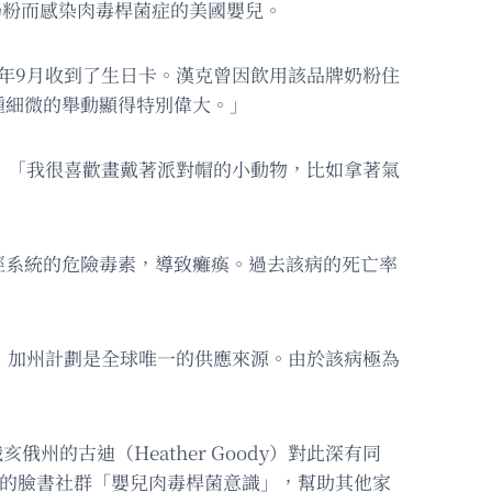
奶粉而感染肉毒桿菌症的美國嬰兒。
k）在去年9月收到了生日卡。漢克曾因飲用該品牌奶粉住
種細微的舉動顯得特別偉大。」
示：「我很喜歡畫戴著派對帽的小動物，比如拿著氣
經系統的危險毒素，導致癱瘓。過去該病的死亡率
物，加州計劃是全球唯一的供應來源。由於該病極為
俄州的古迪（Heather Goody）對此深有同
名成員的臉書社群「嬰兒肉毒桿菌意識」，幫助其他家