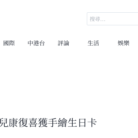
搜
尋
關
鍵
國際
中港台
評論
生活
娛樂
字:
患兒康復喜獲手繪生日卡