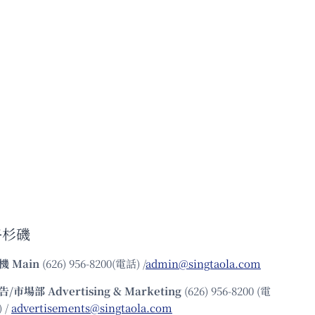
洛杉磯
機
Main
(626) 956-8200(電話) /
admin@singtaola.com
告/市場部
Advertising & Marketing
(626) 956-8200 (電
 /
advertisements@singtaola.com