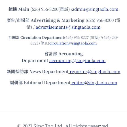
總機
Main
(626) 956-8200(電話) /
admin@singtaola.com
廣告/市場部
Advertising & Marketing
(626) 956-8200 (電
話) /
advertisements@singtaola.com
訂閱部 Circulation Department
(626) 956-8227 (電話) /(626) 239-
3323 (傳真)
circulation@singtaola.com
會計部 Accounting
Department
accounting@singtaola.com
新聞採訪部 News Department
reporter@singtaola.com
編輯部 Editorial Department
editor@singtaola.com
© 2021 Sing Tao Ltd. All rights reserved.