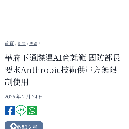
/
新聞
/
美國
/
華府下通牒逼AI商就範 國防部長
要求Anthropic技術供軍方無限
制使用
2026 年 2 月 24 日
收聽文章