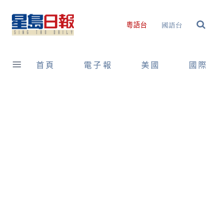
Skip
to
國語台
粵語台
content
首頁
電子報
美國
國際