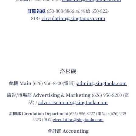
訂閱報紙
650-808-8866 或 短信 650-822-
8187
circulation@singtaousa.com
洛杉磯
總機
Main
(626) 956-8200(電話) /
admin@singtaola.com
廣告/市場部
Advertising & Marketing
(626) 956-8200 (電
話) /
advertisements@singtaola.com
訂閱部 Circulation Department
(626) 956-8227 (電話) /(626) 239-
3323 (傳真)
circulation@singtaola.com
會計部 Accounting