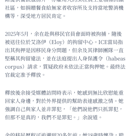
社區，如捐贈餐食給無家者收容所及支持當地警消機
構等，深受地方居民肯定。
2025年5月，余在赴與移民官員會面時被拘捕，隨後
被送往位於艾洛伊（Eloy）的拘留中心。ICE當局指
出其拘押是因移民身分問題，但余及其律師團隊一直
堅稱其拘留違法，並在法庭提出人身保護令（habeas
corpus）請求，質疑政府未依法正當拘押她。最終法
官裁定准予釋放。
釋放後余接受媒體訪問時表示，她感到無比欣慰能重
回家人身邊，對於外界提供的幫助表達感激之情。她
強調自己與家人並非罪犯，「他們說他們只抓罪犯，
但那不是真的，我們不是罪犯。」余說道。
余的移民歷程可追溯到20多年前，她18歲時懷孕，跨