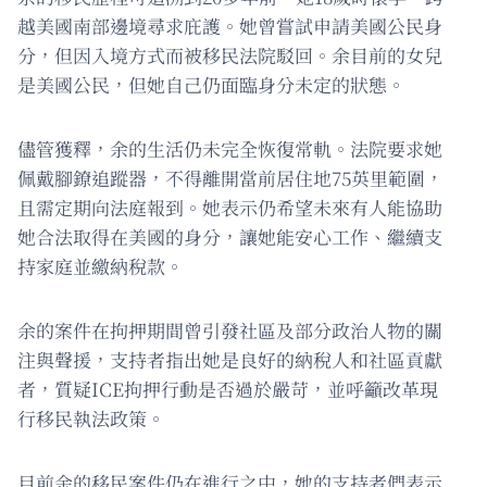
越美國南部邊境尋求庇護。她曾嘗試申請美國公民身
分，但因入境方式而被移民法院駁回。余目前的女兒
是美國公民，但她自己仍面臨身分未定的狀態。
儘管獲釋，余的生活仍未完全恢復常軌。法院要求她
佩戴腳鐐追蹤器，不得離開當前居住地75英里範圍，
且需定期向法庭報到。她表示仍希望未來有人能協助
她合法取得在美國的身分，讓她能安心工作、繼續支
持家庭並繳納稅款。
余的案件在拘押期間曾引發社區及部分政治人物的關
注與聲援，支持者指出她是良好的納稅人和社區貢獻
者，質疑ICE拘押行動是否過於嚴苛，並呼籲改革現
行移民執法政策。
目前余的移民案件仍在進行之中，她的支持者們表示