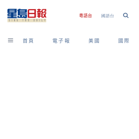
Skip
to
國語台
粵語台
content
首頁
電子報
美國
國際