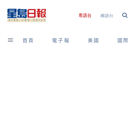
Skip
to
國語台
粵語台
content
首頁
電子報
美國
國際