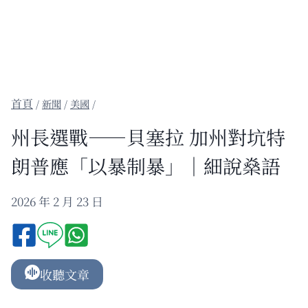
/
新聞
/
美國
/
州長選戰——貝塞拉 加州對坑特
朗普應「以暴制暴」｜細說燊語
2026 年 2 月 23 日
收聽文章