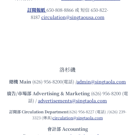
訂閱報紙
650-808-8866 或 短信 650-822-
8187
circulation@singtaousa.com
洛杉磯
總機
Main
(626) 956-8200(電話) /
admin@singtaola.com
廣告/市場部
Advertising & Marketing
(626) 956-8200 (電
話) /
advertisements@singtaola.com
訂閱部 Circulation Department
(626) 956-8227 (電話) /(626) 239-
3323 (傳真)
circulation@singtaola.com
會計部 Accounting