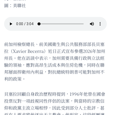
圖：美聯社
前加州檢察總長、前美國衛生與公共服務部部長貝塞
拉（Xavier Becerra）近日正式宣布參選2026年加州
州長。他在訪談中表示，加州需要具備行政與立法經
驗的領袖，應對高昂生活成本與住房危機，同時在聯
邦層面捍衛州內利益，對抗總統特朗普可能對加州不
利的政策。
貝塞拉回顧自身政治歷程時提到，1996年他曾在國會
投票反對一項歧視同性伴侶的法案，與當時的宗教信
仰和政黨主流立場相悖，因此受到部分人士批評，甚
至有人要求將他逐出天主教會。他形容，這段經歷讓