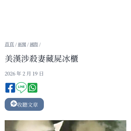
/
新聞
/
國際
/
美漢涉殺妻藏屍冰櫃
2026 年 2 月 19 日
收聽文章