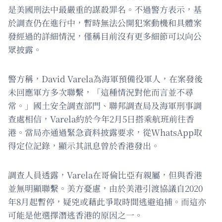
是美國刑法中最嚴重的謀殺罪名。不過警方表示，基
於調查仍在進行中，暫時無法公開犯案動機和具體案
發經過的詳細情況，僅稱目前沒有更多細節可以向公
眾披露。
警方稱，David Varela為海軍預備役軍人，在案發後
未回應軍方多次聯繫，「這種情況對他而言並不尋
常。」國土安全調查部門、聯邦調查局及海軍刑事調
查處相信，Varela約於今年2月5日搭乘航班前往香
港。當局亦通過緊急資料披露要求，從WhatsApp取
得定位記錄，顯示其訊息曾於香港發出。
調查人員透露，Varela在哥倫比亞有親屬，但與香港
並無明顯聯繫。美方憂慮，由於美港引渡協議自2020
年8月起暫停，疑兇或藉此爭取時間逃避追捕。而這亦
可能是他選擇潛逃香港的原因之一。