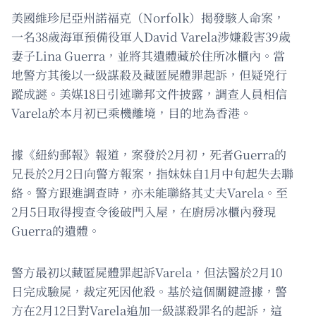
美國維珍尼亞州諾福克（Norfolk）揭發駭人命案，
一名38歲海軍預備役軍人David Varela涉嫌殺害39歲
妻子Lina Guerra，並將其遺體藏於住所冰櫃內。當
地警方其後以一級謀殺及藏匿屍體罪起訴，但疑兇行
蹤成謎。美媒18日引述聯邦文件披露，調查人員相信
Varela於本月初已乘機離境，目的地為香港。
據《紐約郵報》報道，案發於2月初，死者Guerra的
兄長於2月2日向警方報案，指妹妹自1月中旬起失去聯
絡。警方跟進調查時，亦未能聯絡其丈夫Varela。至
2月5日取得搜查令後破門入屋，在廚房冰櫃內發現
Guerra的遺體。
警方最初以藏匿屍體罪起訴Varela，但法醫於2月10
日完成驗屍，裁定死因他殺。基於這個關鍵證據，警
方在2月12日對Varela追加一級謀殺罪名的起訴，這