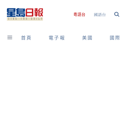
Skip
to
國語台
粵語台
content
首頁
電子報
美國
國際