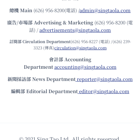
總機
Main
(626) 956-8200(電話) /
admin@singtaola.com
廣告/市場部
Advertising & Marketing
(626) 956-8200 (電
話) /
advertisements@singtaola.com
訂閱部 Circulation Department
(626) 956-8227 (電話) /(626) 239-
3323 (傳真)
circulation@singtaola.com
會計部 Accounting
Department
accounting@singtaola.com
新聞採訪部 News Department
reporter@singtaola.com
編輯部 Editorial Department
editor@singtaola.com
© 2021 Sing Tao Ltd. All rights reserved.