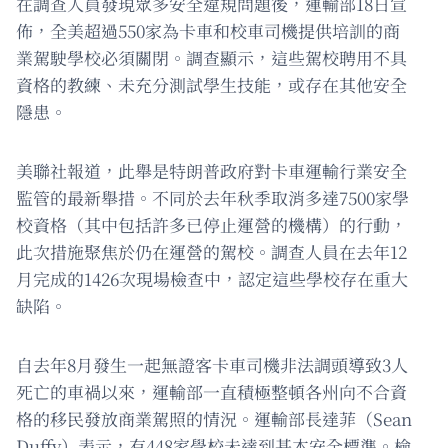
在調查人員發現眾多安全違規問題後，運輸部18日宣
佈，全美超過550家為卡車和校車司機提供培訓的商
業駕駛學校必須關閉。調查顯示，這些駕校聘用不具
資格的教練、未充分測試學生技能，或存在其他安全
隱患。
美聯社報道，此舉是特朗普政府對卡車運輸行業安全
監管的最新舉措。不同於去年秋季取消多達7500家學
校資格（其中包括許多已停止運營的機構）的行動，
此次措施聚焦於仍在運營的駕校。調查人員在去年12
月完成的1426次現場檢查中，認定這些學校存在重大
缺陷。
自去年8月發生一起無證客卡車司機非法調頭導致3人
死亡的車禍以來，運輸部一直積極整頓各州向不合資
格的移民發放商業駕照的情況。運輸部長達菲（Sean
Duffy）表示，有448家學校未達到基本安全標準。檢