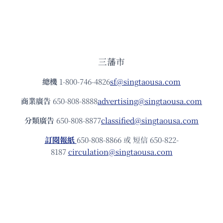
三藩市
總機
1-800-746-4826
sf@singtaousa.com
商業廣告
650-808-8888
advertising@singtaousa.com
分類廣告
650-808-8877
classified@singtaousa.com
訂閱報紙
650-808-8866 或 短信 650-822-
8187
circulation@singtaousa.com