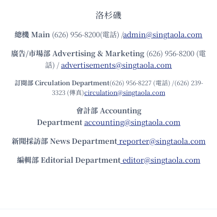
洛杉磯
總機
Main
(626) 956-8200(電話) /
admin@singtaola.com
廣告/市場部
Advertising & Marketing
(626) 956-8200 (電
話) /
advertisements@singtaola.com
訂閱部 Circulation Department
(626) 956-8227 (電話) /(626) 239-
3323 (傳真)
circulation@singtaola.com
會計部 Accounting
Department
accounting@singtaola.com
新聞採訪部 News Department
reporter@singtaola.com
編輯部 Editorial Department
editor@singtaola.com