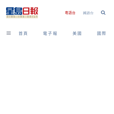
Skip
to
國語台
粵語台
content
首頁
電子報
美國
國際