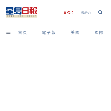
Skip
to
國語台
粵語台
content
首頁
電子報
美國
國際