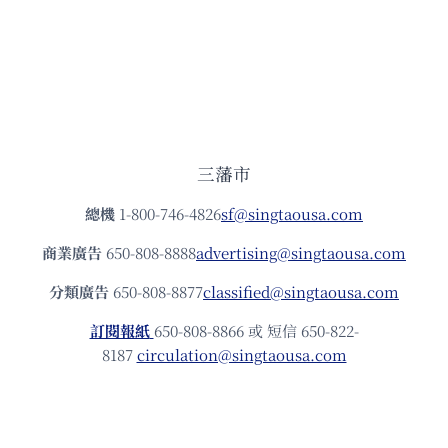
三藩市
總機
1-800-746-4826
sf@singtaousa.com
商業廣告
650-808-8888
advertising@singtaousa.com
分類廣告
650-808-8877
classified@singtaousa.com
訂閱報紙
650-808-8866 或 短信 650-822-
8187
circulation@singtaousa.com