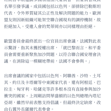
名單引發爭議。成員國包括以色列，卻排除巴勒斯坦
代表，令外界質疑其公正性及解決問題的能力。歐洲
盟友則因新組織可能架空聯合國現有的調停機制，故
拒絕加入。受邀入會的梵蒂岡亦以同樣理由拒絕。
歐盟委員會最終派出一位官員出席會議，法國對此表
示驚訝，指其未獲授權出席，「就巴黎而言，和平委
員會需要重新聚焦加沙問題，以符合聯合國安理會決
議，在消除這一模糊地帶前，法國不會參與。」
出席會議的國家中包括以色列、阿聯酋、沙特、土耳
其、約旦及卡塔爾等中東國家代表，還有阿根廷、巴
拉圭、匈牙利、哈薩克等許多根本沒有直接參與加沙
衝突的國家。上周剛訪問華盛頓的以色列總理內塔尼
亞胡，雖然早前表態支持倡議，但最終決定缺席，改
由右翼外長薩爾代表參會。