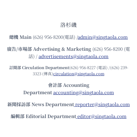
洛杉磯
總機
Main
(626) 956-8200(電話) /
admin@singtaola.com
廣告/市場部
Advertising & Marketing
(626) 956-8200 (電
話) /
advertisements@singtaola.com
訂閱部 Circulation Department
(626) 956-8227 (電話) /(626) 239-
3323 (傳真)
circulation@singtaola.com
會計部 Accounting
Department
accounting@singtaola.com
新聞採訪部 News Department
reporter@singtaola.com
編輯部 Editorial Department
editor@singtaola.com