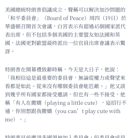
美國總統特朗普倡議成立，聲稱可以解決加沙問題的
「和平委員會」（Board of Peace）周四（19日）於
華盛頓召開首次會議，白宮表示有超過45個國家派代
表出席，但不包括多個美國的主要盟友如法國和英
國，法國更對歐盟最終派出一位官員出席會議表示驚
訝。
特朗普在開幕禮致辭時稱，今天是大日子，他說：
「我相信這是最重要的委員會，無論從權力或聲望來
看都是如此。從來沒有哪個委員會能匹敵。」他又談
到幾乎所有國家都接受邀請，但也有一些不接受，他
稱「有人在撒嬌（playing a little cute），這招行不
通，你別想跟我撒嬌（you can’t play cute with
me）。」
特朗普早前邀請多國領袖加入委員會，但委員會成員