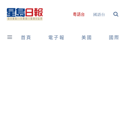
Skip
to
國語台
粵語台
content
首頁
電子報
美國
國際