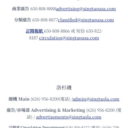
商業廣告
650-808-8888
advertising@singtaousa.com
分類廣告
650-808-8877
classified@singtaousa.com
訂閱報紙
650-808-8866 或 短信 650-822-
8187
circulation@singtaousa.com
洛杉磯
總機
Main
(626) 956-8200(電話) /
admin@singtaola.com
廣告/市場部
Advertising & Marketing
(626) 956-8200 (電
話) /
advertisements@singtaola.com
訂閱部 Circulation Department
(626) 956-8227 (電話) /(626) 239-