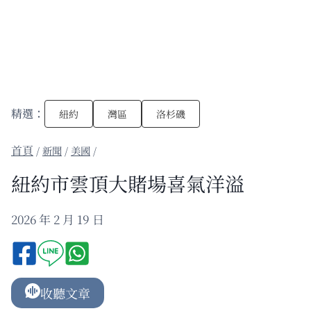
精選：
紐約
灣區
洛杉磯
/
新聞
/
美國
/
紐約市雲頂大賭場喜氣洋溢
2026 年 2 月 19 日
收聽文章