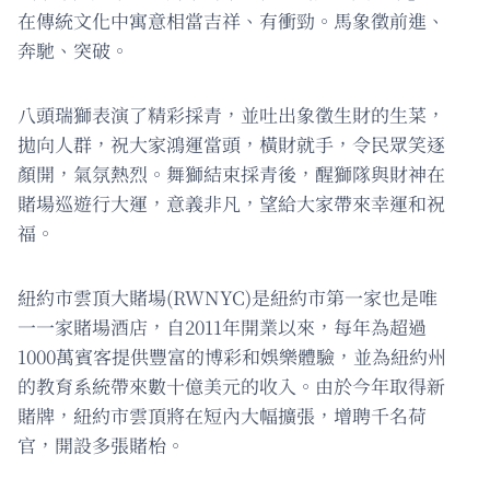
在傳統文化中寓意相當吉祥、有衝勁。馬象徵前進、
奔馳、突破。
八頭瑞獅表演了精彩採青，並吐出象徵生財的生菜，
拋向人群，祝大家鴻運當頭，橫財就手，令民眾笑逐
顏開，氣氛熱烈。舞獅結束採青後，醒獅隊與財神在
賭場巡遊行大運，意義非凡，望給大家帶來幸運和祝
福。
紐約市雲頂大賭場(RWNYC)是紐約市第一家也是唯
一一家賭場酒店，自2011年開業以來，每年為超過
1000萬賓客提供豐富的博彩和娛樂體驗，並為紐約州
的教育系統帶來數十億美元的收入。由於今年取得新
賭牌，紐約市雲頂將在短內大幅擴張，增聘千名荷
官，開設多張賭枱。