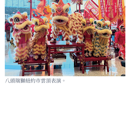
八頭瑞獅紐約市雲頂表演。