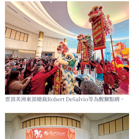
雲頂美洲東部總裁Robert DeSalvio等為醒獅點睛。