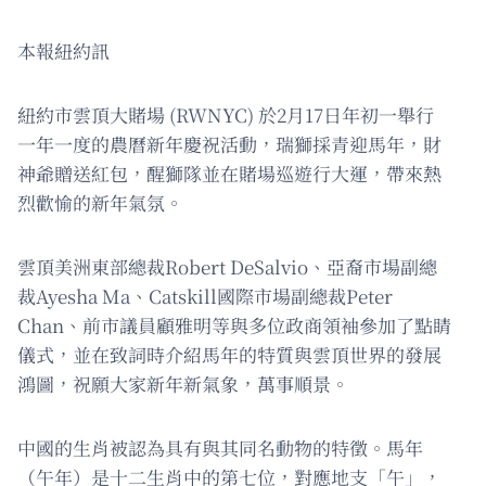
本報紐約訊
紐約市雲頂大賭場 (RWNYC) 於2月17日年初一舉行
一年一度的農曆新年慶祝活動，瑞獅採青迎馬年，財
神爺贈送紅包，醒獅隊並在賭場巡遊行大運，帶來熱
烈歡愉的新年氣氛。
雲頂美洲東部總裁Robert DeSalvio、亞裔市場副總
裁Ayesha Ma、Catskill國際市場副總裁Peter
Chan、前市議員顧雅明等與多位政商領袖參加了點睛
儀式，並在致詞時介紹馬年的特質與雲頂世界的發展
鴻圖，祝願大家新年新氣象，萬事順景。
中國的生肖被認為具有與其同名動物的特徵。馬年
（午年）是十二生肖中的第七位，對應地支「午」，