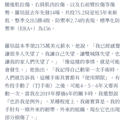
腿後肌拉傷、右肩肌肉拉傷、以及右前臂拉傷等傷
勢。羅培茲去年先發14場、共投75.2局是近5年來新
低，整季交出5勝4敗、防禦率2.74的表現，標準化防
禦率（ERA+）為156。
羅培茲本季領2175萬美元薪水，他說，「我已經感覺
讓很多人失望了。我讓自己失望、讓雙城隊失望，也
讓我的家人們失望了。」「像這樣的事情，就是可能
會發生。」他指出，「我記得自己動第一次手術時，
人們就告訴我，這種手術其實都有『使用期限』。有
些投手動了（TJ手術）之後，可能4、5、6年又要再
動一次。當我在2019年撐過6年的關卡時，我還想說
『也許我是例外』。某種程度上，我確實算是。我的
手肘有一條外來的韌帶、外來的組織，現在它也出現
部分損傷了。」