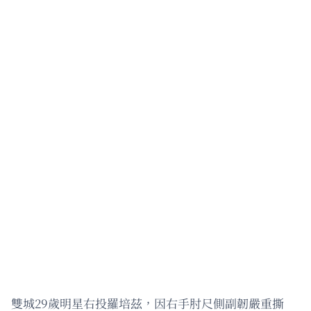
雙城29歲明星右投羅培茲，因右手肘尺側副韌嚴重撕