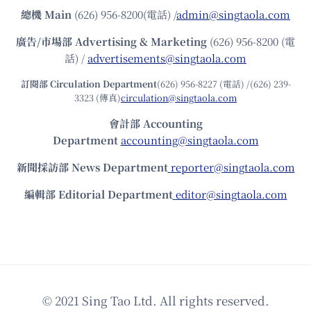
總機
Main
(626) 956-8200(電話) /
admin@singtaola.com
廣告/市場部
Advertising & Marketing
(626) 956-8200 (電
話) /
advertisements@singtaola.com
訂閱部 Circulation Department
(626) 956-8227 (電話) /(626) 239-
3323 (傳真)
circulation@singtaola.com
會計部 Accounting
Department
accounting@singtaola.com
新聞採訪部 News Department
reporter@singtaola.com
編輯部 Editorial Department
editor@singtaola.com
© 2021 Sing Tao Ltd. All rights reserved.