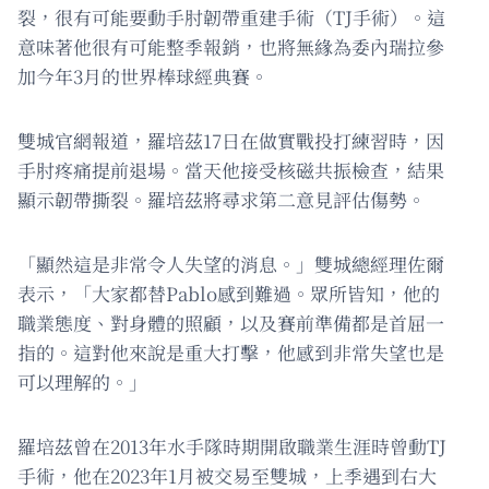
裂，很有可能要動手肘韌帶重建手術（TJ手術）。這
意味著他很有可能整季報銷，也將無緣為委內瑞拉參
加今年3月的世界棒球經典賽。
雙城官網報道，羅培茲17日在做實戰投打練習時，因
手肘疼痛提前退場。當天他接受核磁共振檢查，結果
顯示韌帶撕裂。羅培茲將尋求第二意見評估傷勢。
「顯然這是非常令人失望的消息。」雙城總經理佐爾
表示，「大家都替Pablo感到難過。眾所皆知，他的
職業態度、對身體的照顧，以及賽前準備都是首屈一
指的。這對他來說是重大打擊，他感到非常失望也是
可以理解的。」
羅培茲曾在2013年水手隊時期開啟職業生涯時曾動TJ
手術，他在2023年1月被交易至雙城，上季遇到右大