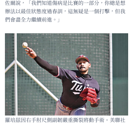
佐爾說，「我們知道傷病是比賽的一部分，你總是想
辦法以最佳狀態度過春訓，這無疑是一個打擊，但我
們會盡全力繼續前進。」
羅培茲因右手肘尺側副韌嚴重撕裂將動手術。美聯社