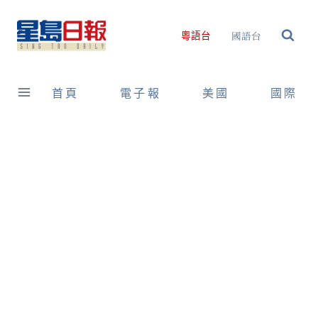
Skip
to
國語台
粵語台
content
首頁
電子報
美國
國際