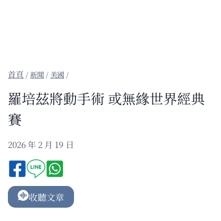
/
新聞
/
美國
/
羅培茲將動手術 或無緣世界經典
賽
2026 年 2 月 19 日
收聽文章