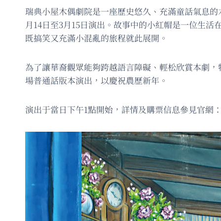
瑞典小屋木偶劇院是一座歷史悠久、充滿童話氣息的
月14日至3月15日演出。故事中的小紅帽是一位生
既搞笑又充滿小混亂的旅程就此展開。
為了讓華裔觀眾能夠跨越語言障礙、輕松欣賞本劇，
場普通話版本演出，以慶祝農歷新年。
演出于當日下午1點開始，詳情及購票信息參見官網：https://wl