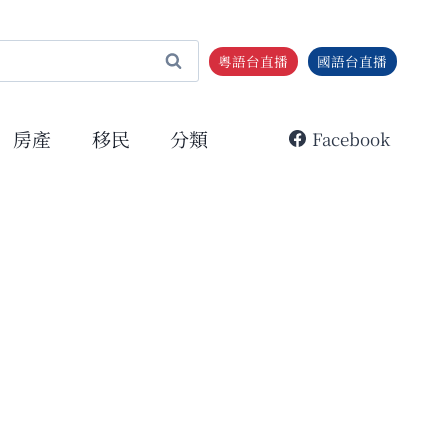
粵語台直播
國語台直播
房產
移民
分類
Facebook