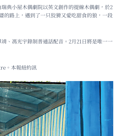
瑞典小屋木偶劇院以英文創作的提線木偶劇，於2
外婆的路上，遇到了一只狡猾又愛吃甜食的狼，一段
靖、馮光宇錄制普通話配音。2月21日將是唯一一
eatre。本報紐約訊