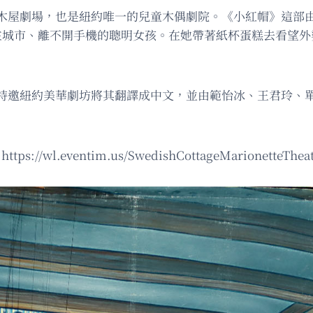
木屋劇場，也是紐約唯一的兒童木偶劇院。《小紅帽》這部由
活在城市、離不開手機的聰明女孩。在她帶著紙杯蛋糕去看望
特邀紐約美華劇坊將其翻譯成中文，並由範怡冰、王君玲、單
.eventim.us/SwedishCottageMarionetteTh