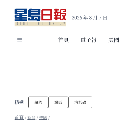
Skip
to
2026 年 8 月 7 日
content
首頁
電子報
美國
精選：
紐約
灣區
洛杉磯
/
新聞
/
美國
/