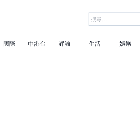
搜
尋
關
鍵
國際
中港台
評論
生活
娛樂
字: