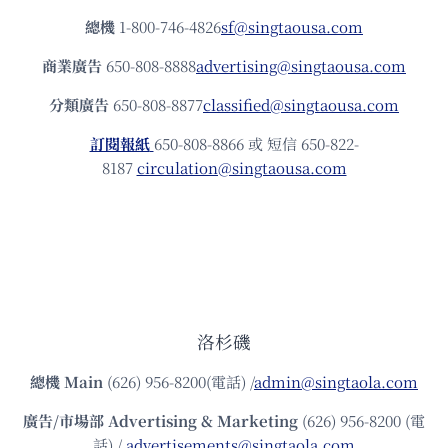
總機
1-800-746-4826
sf@singtaousa.com
商業廣告
650-808-8888
advertising@singtaousa.com
分類廣告
650-808-8877
classified@singtaousa.com
訂閱報紙
650-808-8866 或 短信 650-822-
8187
circulation@singtaousa.com
洛杉磯
總機
Main
(626) 956-8200(電話) /
admin@singtaola.com
廣告/市場部
Advertising & Marketing
(626) 956-8200 (電
話) /
advertisements@singtaola.com