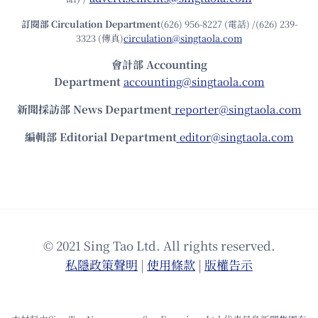
訂閱部 Circulation Department
(626) 956-8227 (電話) /(626) 239-
3323 (傳真)
circulation@singtaola.com
會計部 Accounting
Department
accounting@singtaola.com
新聞採訪部 News Department
reporter@singtaola.com
編輯部 Editorial Department
editor@singtaola.com
© 2021 Sing Tao Ltd. All rights reserved.
私隱政策聲明
|
使⽤條款
|
版權告⽰