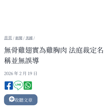
/
新聞
/
美國
/
無骨雞翅實為雞胸肉 法庭裁定名
稱並無誤導
2026 年 2 月 19 日
收聽文章