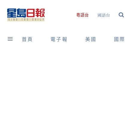
Skip
to
國語台
粵語台
content
首頁
電子報
美國
國際