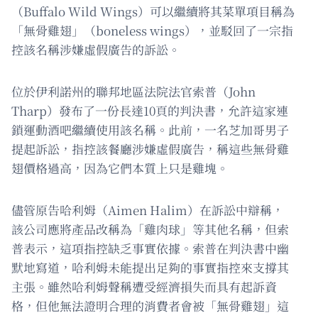
（Buffalo Wild Wings）可以繼續將其菜單項目稱為
「無骨雞翅」（boneless wings），並駁回了一宗指
控該名稱涉嫌虛假廣告的訴訟。
位於伊利諾州的聯邦地區法院法官索普（John
Tharp）發布了一份長達10頁的判決書，允許這家連
鎖運動酒吧繼續使用該名稱。此前，一名芝加哥男子
提起訴訟，指控該餐廳涉嫌虛假廣告，稱這些無骨雞
翅價格過高，因為它們本質上只是雞塊。
儘管原告哈利姆（Aimen Halim）在訴訟中辯稱，
該公司應將產品改稱為「雞肉球」等其他名稱，但索
普表示，這項指控缺乏事實依據。索普在判決書中幽
默地寫道，哈利姆未能提出足夠的事實指控來支撐其
主張。雖然哈利姆聲稱遭受經濟損失而具有起訴資
格，但他無法證明合理的消費者會被「無骨雞翅」這