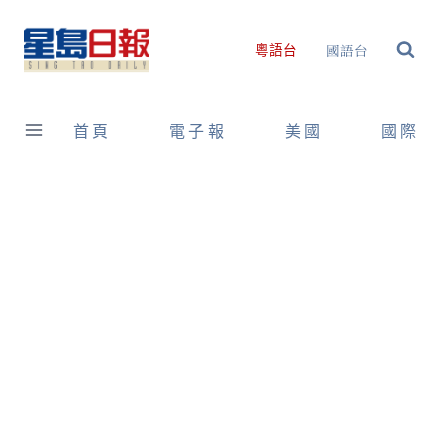
Skip
to
國語台
粵語台
content
首頁
電子報
美國
國際