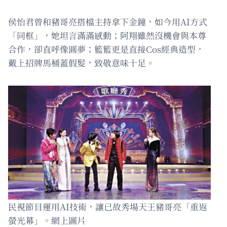
侯怡君曾和豬哥亮搭檔主持拿下金鐘，如今用AI方式
「同框」，她坦言滿滿感動；阿翔雖然沒機會與本尊
合作，卻直呼像圓夢；籃籃更是直接Cos經典造型，
戴上招牌馬桶蓋假髮，致敬意味十足。
民視節目運用AI技術，讓已故秀場天王豬哥亮「重返
螢光幕」。網上圖片