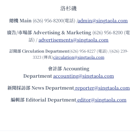
洛杉磯
總機
Main
(626) 956-8200(電話) /
admin@singtaola.com
廣告/市場部
Advertising & Marketing
(626) 956-8200 (電
話) /
advertisements@singtaola.com
訂閱部 Circulation Department
(626) 956-8227 (電話) /(626) 239-
3323 (傳真)
circulation@singtaola.com
會計部 Accounting
Department
accounting@singtaola.com
新聞採訪部 News Department
reporter@singtaola.com
編輯部 Editorial Department
editor@singtaola.com