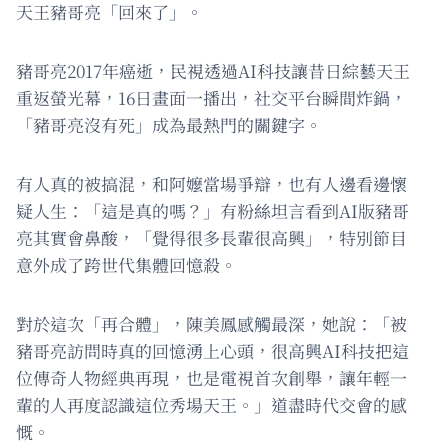
天王豬哥亮「回來了」。
豬哥亮2017年癌逝，民視透過AI科技讓昔日綜藝天王
重返螢光幕，16日畫面一播出，社交平台瞬間炸鍋，
「豬哥亮沒有死」成為最熱門的關鍵字。
有人真的被搞混，和阿嬤當場爭辯，也有人邊看邊懷
疑人生：「這是真的嗎？」有粉絲坦言看到AI版豬哥
亮其實會鼻酸，「覺得很多長輩很高興」，特別節目
意外成了跨世代集體回憶殺。
對於這次「再合體」，陳美鳳感觸最深，她說：「被
豬哥亮訪問時真的回憶湧上心頭，很高興AI科技把這
位傳奇人物經典再現，也是電視首次創舉，讓年輕一
輩的人再度認識這位秀場天王。」道盡時代交會的感
慨。