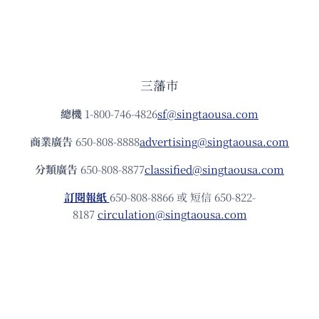
三藩市
總機
1-800-746-4826
sf@singtaousa.com
商業廣告
650-808-8888
advertising@singtaousa.com
分類廣告
650-808-8877
classified@singtaousa.com
訂閱報紙
650-808-8866 或 短信 650-822-
8187
circulation@singtaousa.com