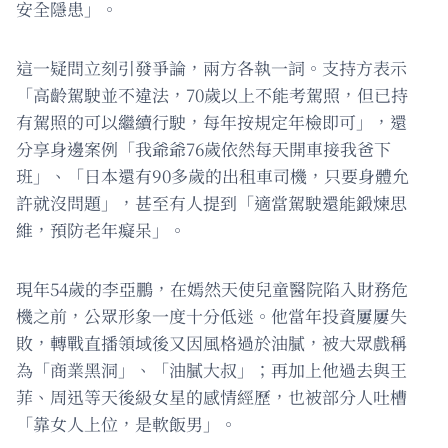
安全隱患」。
這一疑問立刻引發爭論，兩方各執一詞。支持方表示
「高齡駕駛並不違法，70歲以上不能考駕照，但已持
有駕照的可以繼續行駛，每年按規定年檢即可」，還
分享身邊案例「我爺爺76歲依然每天開車接我爸下
班」、「日本還有90多歲的出租車司機，只要身體允
許就沒問題」，甚至有人提到「適當駕駛還能鍛煉思
維，預防老年癡呆」。
現年54歲的李亞鵬，在嫣然天使兒童醫院陷入財務危
機之前，公眾形象一度十分低迷。他當年投資屢屢失
敗，轉戰直播領域後又因風格過於油膩，被大眾戲稱
為「商業黑洞」、「油膩大叔」；再加上他過去與王
菲、周迅等天後級女星的感情經歷，也被部分人吐槽
「靠女人上位，是軟飯男」。