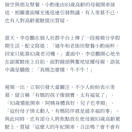
抽空與朋友聚餐，小酌後由83歲高齡的母親開車接
送，相關畫面曝光後迅速引發熱議，有人羡慕不已，
也有人對高齡駕駛提出質疑。
當天，李亞鵬在個人社群平台上傳了一段視頻分享假
期生活，配文寫道：「過年和老街坊聚餐小酌兩杯，
回家只能靠83歲老司機。」畫面中，李亞鵬開心地坐
在副駕駛座上自拍，面對鏡頭興奮地炫耀母親，語氣
中滿是驕傲：「我媽怎麼樣，牛不牛！」
視頻一出，立刻引發大量關注。不少人紛紛表示羡
慕，留言稱「有媽的孩子像個寶，太有福氣了」、
「83歲還能開車，阿姨身體真好，兒子也孝順」、
「這份母子情太動人，有媽陪伴就是最幸福的事」。
與此同時，也有部分人將焦點放在他母親83歲高齡駕
駛上，質疑「這麼大的年紀開車，合法嗎？會不會有