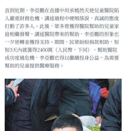
直到近期，李亞鵬在直播中坦承嫣然天使兒童醫院陷
入嚴重財務危機，講述過程中哽咽落淚，真誠的態度
打動了許多人。此後，眾多曾獲得醫院幫助的兒童家
庭相繼發聲，講述醫院帶來的幫助，李亞鵬的形象也
一夕逆轉並獲得支持。期間，民眾紛紛捐款相助，短
短3天內就籌得2400萬（人民幣，下同），幫助醫院
成功度過危機，李亞鵬也得以繼續投身公益，為需要
幫助的兒童提供醫療服務。