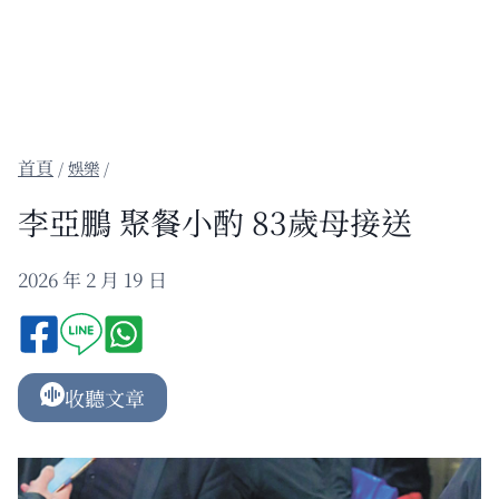
/
娛樂
/
李亞鵬 聚餐小酌 83歲母接送
2026 年 2 月 19 日
收聽文章