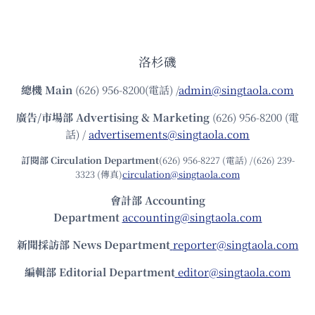
洛杉磯
總機
Main
(626) 956-8200(電話) /
admin@singtaola.com
廣告/市場部
Advertising & Marketing
(626) 956-8200 (電
話) /
advertisements@singtaola.com
訂閱部 Circulation Department
(626) 956-8227 (電話) /(626) 239-
3323 (傳真)
circulation@singtaola.com
會計部 Accounting
Department
accounting@singtaola.com
新聞採訪部 News Department
reporter@singtaola.com
編輯部 Editorial Department
editor@singtaola.com