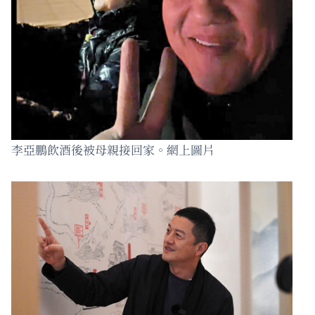
李亞鵬飲酒後被母親接回家。網上圖片