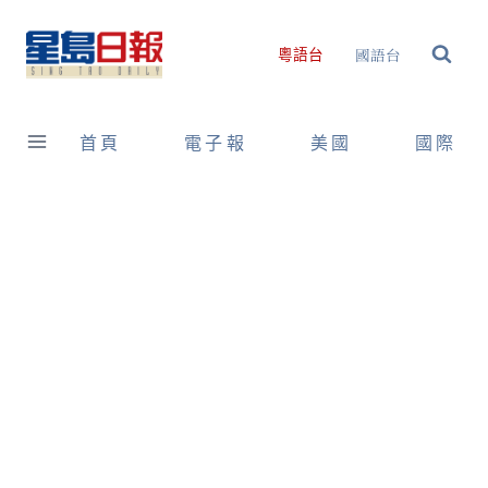
Skip
to
國語台
粵語台
content
首頁
電子報
美國
國際