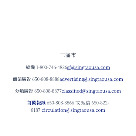
三藩市
總機
1-800-746-4826
sf@singtaousa.com
商業廣告
650-808-8888
advertising@singtaousa.com
分類廣告
650-808-8877
classified@singtaousa.com
訂閱報紙
650-808-8866 或 短信 650-822-
8187
circulation@singtaousa.com