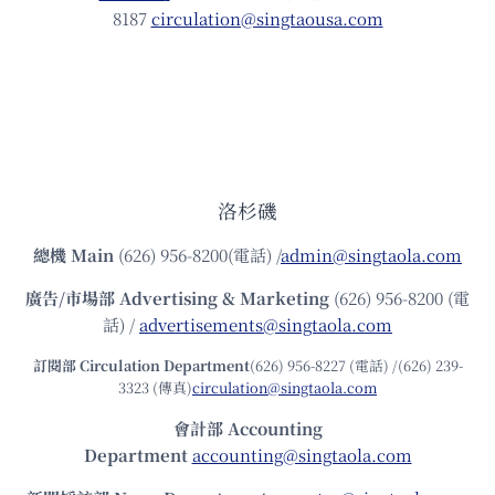
8187
circulation@singtaousa.com
洛杉磯
總機
Main
(626) 956-8200(電話) /
admin@singtaola.com
廣告/市場部
Advertising & Marketing
(626) 956-8200 (電
話) /
advertisements@singtaola.com
訂閱部 Circulation Department
(626) 956-8227 (電話) /(626) 239-
3323 (傳真)
circulation@singtaola.com
會計部 Accounting
Department
accounting@singtaola.com