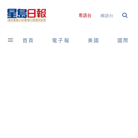
Skip
to
國語台
粵語台
content
首頁
電子報
美國
國際