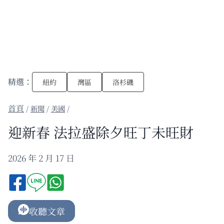
精選：
紐約
灣區
洛杉磯
/
新聞
/
美國
/
迎新春 法拉盛除夕旺丁未旺財
2026 年 2 月 17 日
收聽文章